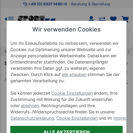
Zum Kaufbereich springen
Zur Produktbeschreibung spring
+49 (0) 6331 1480-0
‐ Beratung & Bestellung
Wir verwenden Cookies
Um Ihr Einkaufserlebnis zu verbessern, verwenden wir
Cookies zur Optimierung unserer Webseite und zur
45/52
Start
Fitnessgeräte
Laufbänder
Anzeige personalisierter Werbeinhalte. Dabei kann ein
Drittlandtransfer stattfinden. Die Datenempfänger
Sport-Tec Laufband RUN 1.1 med
verarbeiten Ihre Daten ggf. zu weiteren, eigenen
Zwecken. Durch Klick auf
alle erlauben
stimmen Sie der
Art-Nr. 22031
genannten Verarbeitung zu.
Sie können jederzeit
Cookie Einstellungen
ändern, Ihre
Zustimmung mit Wirkung für die Zukunft widerrufen
oder
ablehnen
. Rechtsgrundlagen und Ihre
Widerrufs-/Widerspruchsrechte finden Sie in unserer
Datenschutzerklärung
,
Cookie Einstellungen
und im
Impress
ALLE AKZEPTIEREN