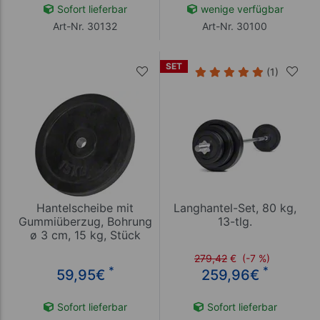
Sofort lieferbar
wenige verfügbar
Art-Nr. 30132
Art-Nr. 30100
SET
(1)
Hantelscheibe mit
Langhantel-Set, 80 kg,
Gummiüberzug, Bohrung
13-tlg.
ø 3 cm, 15 kg, Stück
279,42
€
(-7 %)
*
*
59,95
€
259,96
€
Sofort lieferbar
Sofort lieferbar