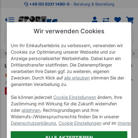
Zum Kaufbereich springen
Zur Produktbeschreibung spring
+49 (0) 6331 1480-0
‐ Beratung & Bestellung
Wir verwenden Cookies
Um Ihr Einkaufserlebnis zu verbessern, verwenden wir
Cookies zur Optimierung unserer Webseite und zur
6/8
Start
Langhantelset
Anzeige personalisierter Werbeinhalte. Dabei kann ein
Drittlandtransfer stattfinden. Die Datenempfänger
Langhantel-Set, 50 kg, 9-tlg.
verarbeiten Ihre Daten ggf. zu weiteren, eigenen
8 Bewertungen
Zwecken. Durch Klick auf
alle erlauben
stimmen Sie der
Art-Nr. 30190
genannten Verarbeitung zu.
SET %
Sie können jederzeit
Cookie Einstellungen
ändern, Ihre
Zustimmung mit Wirkung für die Zukunft widerrufen
oder
ablehnen
. Rechtsgrundlagen und Ihre
Widerrufs-/Widerspruchsrechte finden Sie in unserer
Datenschutzerklärung
,
Cookie Einstellungen
und im
Impress
ALLE AKZEPTIEREN