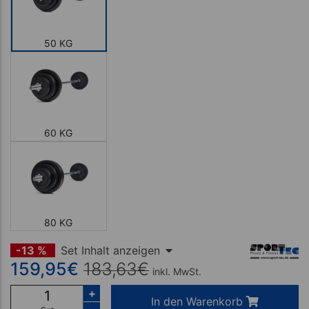
50 KG
60 KG
80 KG
-13 %
Set Inhalt anzeigen
159,95
€
183,63
€
inkl. MwSt.
+
In den Warenkorb