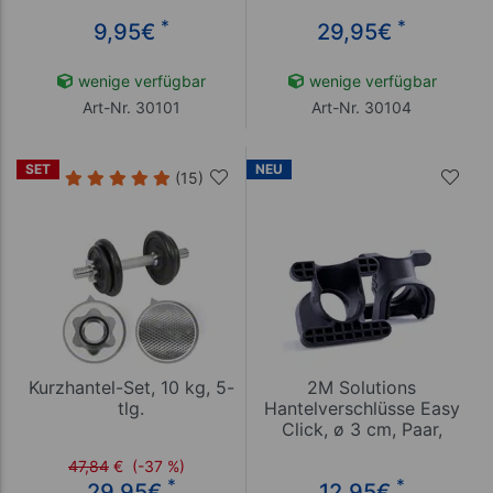
*
*
9,95
€
29,95
€
wenige verfügbar
wenige verfügbar
Art-Nr. 30101
Art-Nr. 30104
SET
NEU
(15)
Kurzhantel-Set, 10 kg, 5-
2M Solutions
tlg.
Hantelverschlüsse Easy
Click, ø 3 cm, Paar,
schwarz
47,84
€
(-37 %)
*
*
29,95
€
12,95
€