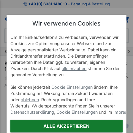
Zum Kaufbereich springen
Zur Produktbeschreibung spring
+49 (0) 6331 1480-0
‐ Beratung & Bestellung
Wir verwenden Cookies
Um Ihr Einkaufserlebnis zu verbessern, verwenden wir
Cookies zur Optimierung unserer Webseite und zur
Anzeige personalisierter Werbeinhalte. Dabei kann ein
4/7
Start
Koffermassagebänke
Optima
Drittlandtransfer stattfinden. Die Datenempfänger
verarbeiten Ihre Daten ggf. zu weiteren, eigenen
Koffermassagebank Optima, LxBxH
171x65x57-83 cm
Zwecken. Durch Klick auf
alle erlauben
stimmen Sie der
genannten Verarbeitung zu.
Art-Nr. 23862--01
Sie können jederzeit
Cookie Einstellungen
ändern, Ihre
Zustimmung mit Wirkung für die Zukunft widerrufen
oder
ablehnen
. Rechtsgrundlagen und Ihre
Widerrufs-/Widerspruchsrechte finden Sie in unserer
Datenschutzerklärung
,
Cookie Einstellungen
und im
Impress
ALLE AKZEPTIEREN