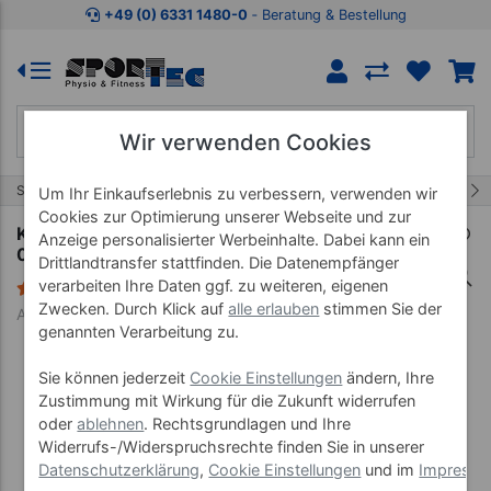
Zum Kaufbereich springen
Zur Produktbeschreibung spring
+49 (0) 6331 1480-0
‐ Beratung & Bestellung
Wir verwenden Cookies
8/18
Start
Kalt-Warm Kompressen
Wärmekissen
Um Ihr Einkaufserlebnis zu verbessern, verwenden wir
Cookies zur Optimierung unserer Webseite und zur
Kirschkernsäckchen mit Baumwollbezug klein,
Anzeige personalisierter Werbeinhalte. Dabei kann ein
0,35 kg, LxB 19x19 cm
Drittlandtransfer stattfinden. Die Datenempfänger
verarbeiten Ihre Daten ggf. zu weiteren, eigenen
1 Bewertung
Zwecken. Durch Klick auf
alle erlauben
stimmen Sie der
Art-Nr. 21930
genannten Verarbeitung zu.
Sie können jederzeit
Cookie Einstellungen
ändern, Ihre
Zustimmung mit Wirkung für die Zukunft widerrufen
oder
ablehnen
. Rechtsgrundlagen und Ihre
Widerrufs-/Widerspruchsrechte finden Sie in unserer
Datenschutzerklärung
,
Cookie Einstellungen
und im
Impress