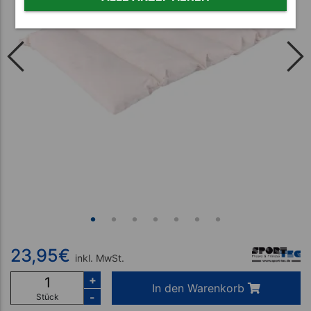
23,95
€
inkl. MwSt.
+
In den Warenkorb
-
Stück