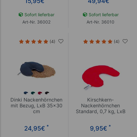
15,95
€
49,94
€
Sofort lieferbar
Sofort lieferbar
Art-Nr. 36002
Art-Nr. 36010
(4)
(4)
Dinki Nackenhörnchen
Kirschkern-
mit Bezug, LxB 35x30
Nackenhörnchen
cm
Standard, 0,7 kg, LxB
30x23 cm
*
*
24,95
€
9,95
€