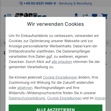
Zum Kaufbereich springen
Zur Produktbeschreibung spring
+49 (0) 6331 1480-0
‐ Beratung & Bestellung
Wir verwenden Cookies
Um Ihr Einkaufserlebnis zu verbessern, verwenden wir
Cookies zur Optimierung unserer Webseite und zur
7/17
Start
Wellnessprodukte
Dinkelkissen
Anzeige personalisierter Werbeinhalte. Dabei kann ein
Drittlandtransfer stattfinden. Die Datenempfänger
Dinkelwärmeauflage, LxB 46x34 cm
verarbeiten Ihre Daten ggf. zu weiteren, eigenen
Zwecken. Durch Klick auf
alle erlauben
stimmen Sie der
Art-Nr. 36060
genannten Verarbeitung zu.
Sie können jederzeit
Cookie Einstellungen
ändern, Ihre
Zustimmung mit Wirkung für die Zukunft widerrufen
oder
ablehnen
. Rechtsgrundlagen und Ihre
Widerrufs-/Widerspruchsrechte finden Sie in unserer
Datenschutzerklärung
,
Cookie Einstellungen
und im
Impress
ALLE AKZEPTIEREN