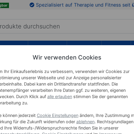
en
Zu den Produktbildern springen
Spezialisiert auf Therapie und Fitness seit
gbar
RICHTUNG
LEHRMITTEL
WELLNESS
MARKEN
Wir verwenden Cookies
 Ihr Einkaufserlebnis zu verbessern, verwenden wir Cookies zur
Horizon 
timierung unserer Webseite und zur Anzeige personalisierter
rbeinhalte. Dabei kann ein Drittlandtransfer stattfinden. Die
Art-Nr. 22203
tenempfänger verarbeiten Ihre Daten ggf. zu weiteren, eigenen
ecken. Durch Klick auf
alle erlauben
stimmen Sie der genannten
rarbeitung zu.
599,0
e können jederzeit
Cookie Einstellungen
ändern, Ihre Zustimmung m
rkung für die Zukunft widerrufen oder
ablehnen
. Rechtsgrundlagen
oder
20.00 €
d Ihre Widerrufs-/Widerspruchsrechte finden Sie in unserer