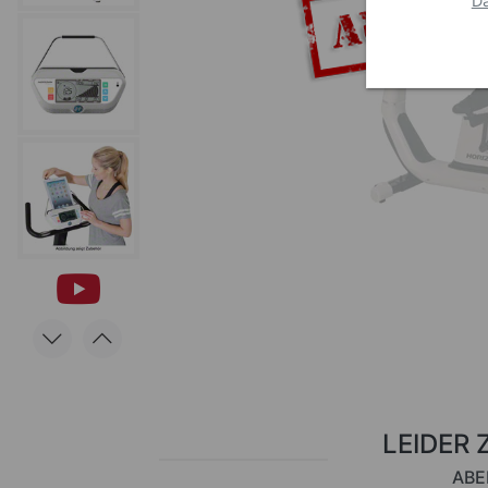
Da
LEIDER 
ABE