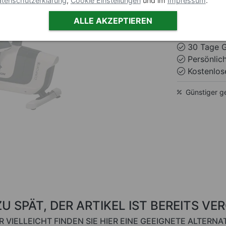
tenschutzerklärung
,
Cookie Einstellungen
und im
Impressum
.
ALLE AKZEPTIEREN
ausverka
30 Tage G
Persönlic
Kostenlose
Günstiger g
ZU SPÄT, DER ARTIKEL IST BEREITS VE
R VIELLEICHT FINDEN SIE HIER EINE GEEIGNETE ALTERNAT