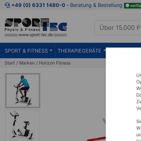
Zum Kaufbereich springen
Zur Produktbeschreibung spring
+49 (0) 6331 1480-0
‐ Beratung & Bestellung
verfü
SPORT & FITNESS
THERAPIEGERÄTE
PRAXISEIN
Start
Marken
Horizon Fitness
Um
Op
We
Da
Zw
Ve
Si
Wi
un