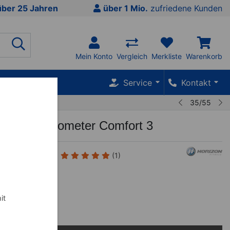
über 25 Jahren
über 1 Mio.
zufriedene Kunden
Mein Konto
Vergleich
Merkliste
Warenkorb
SALE %
Service
Kontakt
35/55
Fitness Ergometer Comfort 3
(1)
0
€
inkl. MwSt.
it
 mtl.
mehr Infos