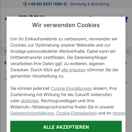
Zum Kaufbereich springen
Zur Produktbeschreibung spring
+49 (0) 6331 1480-0
‐ Beratung & Bestellung
Wir verwenden Cookies
Um Ihr Einkaufserlebnis zu verbessern, verwenden wir
Cookies zur Optimierung unserer Webseite und zur
Anzeige personalisierter Werbeinhalte. Dabei kann ein
11/20
Start
Fitnessgeräte
Crosstrainer
Drittlandtransfer stattfinden. Die Datenempfänger
Horizon Fitness Elliptical Ergometer Andes 3.1
verarbeiten Ihre Daten ggf. zu weiteren, eigenen
Zwecken. Durch Klick auf
alle erlauben
stimmen Sie der
genannten Verarbeitung zu.
Art-Nr. 22215
Sie können jederzeit
Cookie Einstellungen
ändern, Ihre
Zustimmung mit Wirkung für die Zukunft widerrufen
oder
ablehnen
. Rechtsgrundlagen und Ihre
Widerrufs-/Widerspruchsrechte finden Sie in unserer
Datenschutzerklärung
,
Cookie Einstellungen
und im
Impress
ALLE AKZEPTIEREN