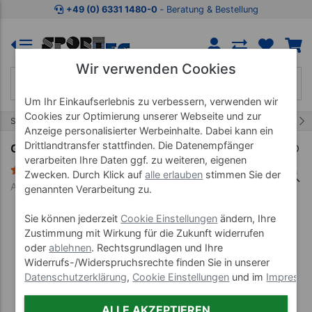
Zum Kaufbereich springen
Zur Produktbeschreibung spring
+49 (0) 6331 1480-0
‐ Beratung & Bestellung
Wir verwenden Cookies
Um Ihr Einkaufserlebnis zu verbessern, verwenden wir
Cookies zur Optimierung unserer Webseite und zur
7/16
Start
Fitnessartikel
Gewichtsmanschetten
Anzeige personalisierter Werbeinhalte. Dabei kann ein
Drittlandtransfer stattfinden. Die Datenempfänger
Gewichtsmanschetten, 1 kg, Paar
verarbeiten Ihre Daten ggf. zu weiteren, eigenen
15 Bewertungen
Zwecken. Durch Klick auf
alle erlauben
stimmen Sie der
Art-Nr. 03947
genannten Verarbeitung zu.
Sie können jederzeit
Cookie Einstellungen
ändern, Ihre
Zustimmung mit Wirkung für die Zukunft widerrufen
oder
ablehnen
. Rechtsgrundlagen und Ihre
Widerrufs-/Widerspruchsrechte finden Sie in unserer
Datenschutzerklärung
,
Cookie Einstellungen
und im
Impress
ALLE AKZEPTIEREN