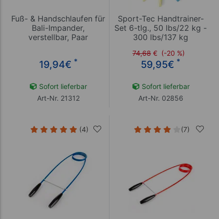
Fuß- & Handschlaufen für
Sport-Tec Handtrainer-
Bali-Impander,
Set 6-tlg., 50 lbs/22 kg -
verstellbar, Paar
300 lbs/137 kg
74,68
€
(-20 %)
*
*
19,94
€
59,95
€
Sofort lieferbar
Sofort lieferbar
Art-Nr. 21312
Art-Nr. 02856
(4)
(7)