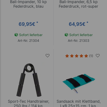
Bali-Impander, 10 kp
Bali-Impander, 6,5 kp
Federdruck, blau
Federdruck, rot-super
*
*
69,95
€
64,95
€
Sofort lieferbar
Sofort lieferbar
Art-Nr. 21304
Art-Nr. 21303
(1)
Sport-Tec Handtrainer,
Sandsack mit Klettband,
250 lbs / 114 kg,
LxB 25x15 cm, 1 kg,