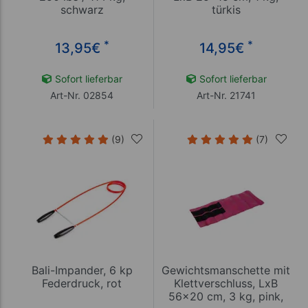
schwarz
türkis
*
*
13,95
€
14,95
€
Sofort lieferbar
Sofort lieferbar
Art-Nr. 02854
Art-Nr. 21741
(9)
(7)
Bali-Impander, 6 kp
Gewichtsmanschette mit
Federdruck, rot
Klettverschluss, LxB
56x20 cm, 3 kg, pink,