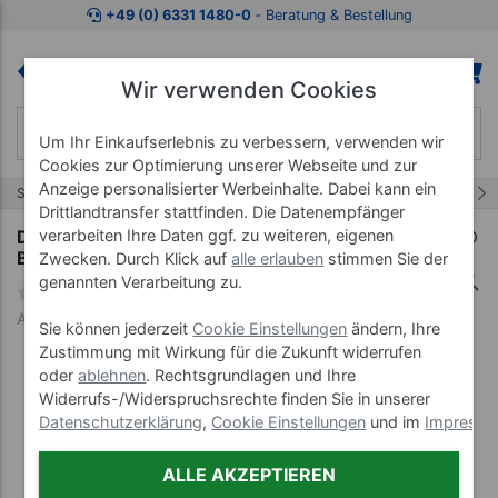
Zum Kaufbereich springen
Zur Produktbeschreibung spring
+49 (0) 6331 1480-0
‐ Beratung & Bestellung
Wir verwenden Cookies
Um Ihr Einkaufserlebnis zu verbessern, verwenden wir
Cookies zur Optimierung unserer Webseite und zur
Anzeige personalisierter Werbeinhalte. Dabei kann ein
7/8
Start
Wellnessprodukte
Kräuterstempel
Drittlandtransfer stattfinden. Die Datenempfänger
Dampfgerät Standard für Kräuterstempel mit 3
verarbeiten Ihre Daten ggf. zu weiteren, eigenen
Behältern
Zwecken. Durch Klick auf
alle erlauben
stimmen Sie der
genannten Verarbeitung zu.
Art-Nr. 24368
Sie können jederzeit
Cookie Einstellungen
ändern, Ihre
Zustimmung mit Wirkung für die Zukunft widerrufen
oder
ablehnen
. Rechtsgrundlagen und Ihre
Widerrufs-/Widerspruchsrechte finden Sie in unserer
Datenschutzerklärung
,
Cookie Einstellungen
und im
Impress
ALLE AKZEPTIEREN