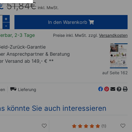
€
51,84
€
inkl. MwSt.
+
In den Warenkorb
-
ferbar, 2-3 Tage
Preise inkl. MwSt.
zzgl.
Versandkosten
eld-Zurück-Garantie
her Ansprechpartner
& Beratung
r Versand ab 149,- € **
auf Seite 162
ten
Lieferung
s könnte Sie auch interessieren
(1)