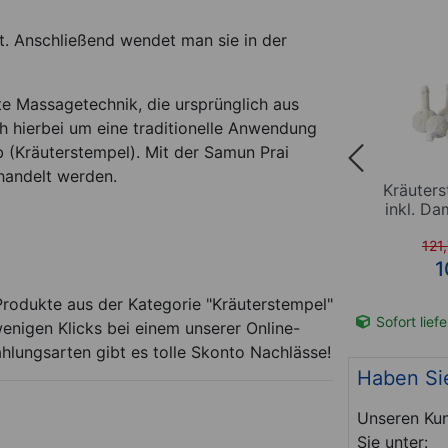
. Anschließend wendet man sie in der
e Massagetechnik, die ursprünglich aus
h hierbei um eine traditionelle Anwendung
 (Kräuterstempel). Mit der Samun Prai
handelt werden.
,5 cm x
Nadelmoxa klein, ø 1 cm x
Kräuters
ck
1,5 cm, 200 Stück
inkl. Da
121
*
12,95
€
1
ck
0.06 EUR / 1 Stück
 Produkte aus der Kategorie "Kräuterstempel"
t-Nr. 24392
Sofort lieferbar
Art-Nr. 24391
Sofort lief
enigen Klicks bei einem unserer Online-
ahlungsarten gibt es tolle Skonto Nachlässe!
Haben Si
Unseren Kun
Sie unter: