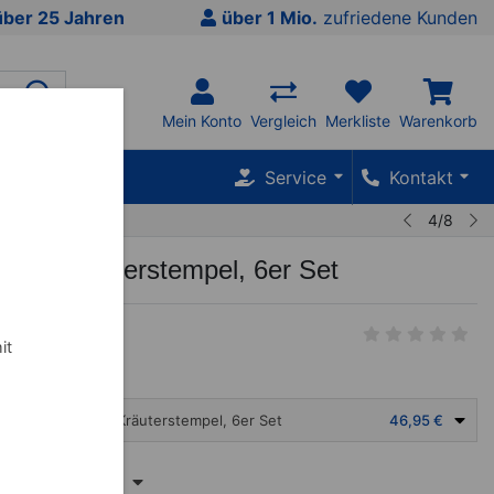
über 25 Jahren
über 1 Mio.
zufriedene Kunden
Mein Konto
Vergleich
Merkliste
Warenkorb
SALE %
Service
Kontakt
4/8
ische Kräuterstempel, 6er Set
it
Thailändische Kräuterstempel, 6er Set
46,95 €
T
Inhalt anzeigen