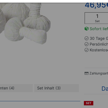
46,95
Set
Sofort lie
30 Tage G
Persönlic
Kostenlose
Zahlungsar
Da
anten (4)
Set Inhalt (3)
1)
(1)
SET