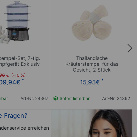
tempel-Set, 7-tlg.
Thailändische
mpfgerät Exklusiv
Kräuterstempel für das
Gesicht, 2 Stück
,78
€
(-10 %)
*
*
09,94
€
15,95
€
erbar
Art-Nr. 24367
Sofort lieferbar
Art-Nr. 24362
e Fragen?
denservice erreichen