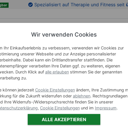
en
Zu den Produktbildern springen
Spezialisiert auf Therapie und Fitness seit
gbar
Wir verwenden Cookies
RICHTUNG
LEHRMITTEL
WELLNESS
MARKEN
 Ihr Einkaufserlebnis zu verbessern, verwenden wir Cookies zur
timierung unserer Webseite und zur Anzeige personalisierter
rbeinhalte. Dabei kann ein Drittlandtransfer stattfinden. Die
tenempfänger verarbeiten Ihre Daten ggf. zu weiteren, eigenen
Thailänd
ecken. Durch Klick auf
alle erlauben
stimmen Sie der genannten
rarbeitung zu.
Art-Nr. 24365
e können jederzeit
Cookie Einstellungen
ändern, Ihre Zustimmung m
rkung für die Zukunft widerrufen oder
ablehnen
. Rechtsgrundlagen
Varianten
d Ihre Widerrufs-/Widerspruchsrechte finden Sie in unserer
tenschutzerklärung
,
Cookie Einstellungen
und im
Impressum
.
SE
ALLE AKZEPTIEREN
-9 %
Set 