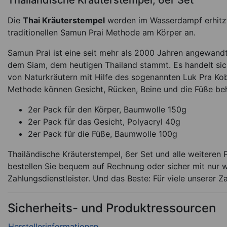
Thailändische Kräuterstempel, 6er Set
Die
Thai Kräuterstempel
werden im Wasserdampf erhitzt
traditionellen Samun Prai Methode am Körper an.
Samun Prai ist eine seit mehr als 2000 Jahren angewandt
dem Siam, dem heutigen Thailand stammt. Es handelt sic
von Naturkräutern mit Hilfe des sogenannten Luk Pra Kob
Methode können Gesicht, Rücken, Beine und die Füße be
Moxarollen groß, Ø 1
20 cm, 10 Stü
2er Pack für den Körper, Baumwolle 150g
2er Pack für das Gesicht, Polyacryl 40g
*
2er Pack für die Füße, Baumwolle 100g
13,95
€
1.39 EUR / 1 Stü
Thailändische Kräuterstempel, 6er Set und alle weiteren
Sofort lieferbar
Ar
bestellen Sie bequem auf Rechnung oder sicher mit nur w
Zahlungsdienstleister. Und das Beste: Für viele unserer Z
Sicherheits- und Produktressourcen