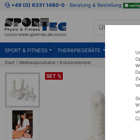
Zum Kaufbereich springen
Zur Produktbeschreibung spring
+49 (0) 6331 1480-0
‐ Beratung & Bestellung
verfü
SPORT & FITNESS
THERAPIEGERÄTE
PRAXISEIN
Um
Op
Start
Wellnessprodukte
Kräuterstempel
We
Da
SET %
Zw
Ve
Si
Wi
un
Da