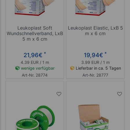
Leukoplast Soft
Leukoplast Elastic, LxB 5
Wundschnellverband, LxB
m x 6 cm
5 m x 6 cm
*
*
21,96
€
19,94
€
4.39 EUR / 1 m
3.99 EUR / 1 m
wenige verfügbar
Lieferbar in ca. 5 Tagen
Art-Nr. 28774
Art-Nr. 28777