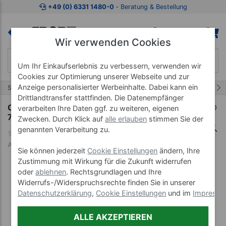
Zum Kaufbereich springen
Zur Produktbeschreibung spring
+49 (0) 6331 1480-0
‐ Beratung & Bestellung
Wir verwenden Cookies
Um Ihr Einkaufserlebnis zu verbessern, verwenden wir
Cookies zur Optimierung unserer Webseite und zur
Anzeige personalisierter Werbeinhalte. Dabei kann ein
13/30
Start
Erste Hilfe
Pflaster
Drittlandtransfer stattfinden. Die Datenempfänger
Cutisoft compress, Vlieskompresse, LxB
verarbeiten Ihre Daten ggf. zu weiteren, eigenen
7,5x7,5 cm, unsteril, 100 Stück
Zwecken. Durch Klick auf
alle erlauben
stimmen Sie der
genannten Verarbeitung zu.
Art-Nr. 28740
Sie können jederzeit
Cookie Einstellungen
ändern, Ihre
Zustimmung mit Wirkung für die Zukunft widerrufen
oder
ablehnen
. Rechtsgrundlagen und Ihre
Widerrufs-/Widerspruchsrechte finden Sie in unserer
Datenschutzerklärung
,
Cookie Einstellungen
und im
Impress
ALLE AKZEPTIEREN