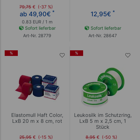
79,75
€
(-37 %)
*
*
ab 49,90
€
12,95
€
0.83 EUR / 1 m
Sofort lieferbar
Sofort lieferbar
Art-Nr. 28779
Art-Nr. 28647
%
%
Elastomull Haft Color,
Leukosilk im Schutzring,
LxB 20 m x 8 cm, rot
LxB 5 m x 2,5 cm, 1
Stück
25,95
€
(-15 %)
8,95
€
(-50 %)