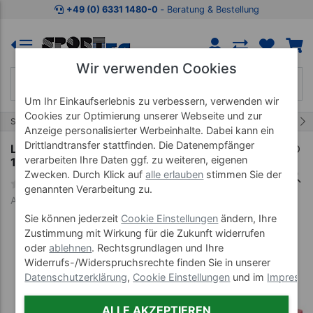
Zum Kaufbereich springen
Zur Produktbeschreibung spring
+49 (0) 6331 1480-0
‐ Beratung & Bestellung
Wir verwenden Cookies
Um Ihr Einkaufserlebnis zu verbessern, verwenden wir
Cookies zur Optimierung unserer Webseite und zur
15/30
Start
Erste Hilfe
Pflaster
Anzeige personalisierter Werbeinhalte. Dabei kann ein
Drittlandtransfer stattfinden. Die Datenempfänger
Leukoplast ohne Schutzring, LxB 5 m x 2,5 cm,
verarbeiten Ihre Daten ggf. zu weiteren, eigenen
12 Stück
Zwecken. Durch Klick auf
alle erlauben
stimmen Sie der
genannten Verarbeitung zu.
Art-Nr. 28754
Sie können jederzeit
Cookie Einstellungen
ändern, Ihre
Zustimmung mit Wirkung für die Zukunft widerrufen
oder
ablehnen
. Rechtsgrundlagen und Ihre
Widerrufs-/Widerspruchsrechte finden Sie in unserer
Datenschutzerklärung
,
Cookie Einstellungen
und im
Impress
ALLE AKZEPTIEREN