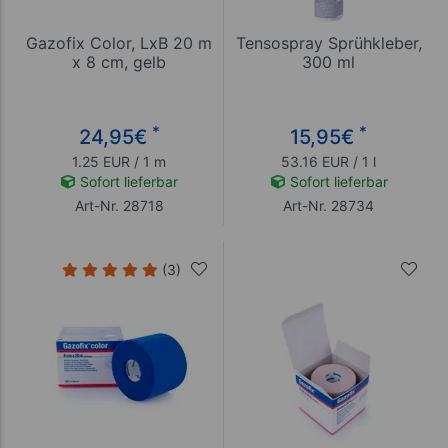
Gazofix Color, LxB 20 m
Tensospray Sprühkleber,
x 8 cm, gelb
300 ml
*
*
24,95
€
15,95
€
1.25 EUR / 1 m
53.16 EUR / 1 l
Sofort lieferbar
Sofort lieferbar
Art-Nr. 28718
Art-Nr. 28734
(3)