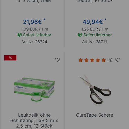
m x 8 cm, weiß
neutral, 10 Stück
*
*
21,96
€
49,94
€
1.09 EUR / 1 m
1.25 EUR / 1 m
Sofort lieferbar
Sofort lieferbar
Art-Nr. 28724
Art-Nr. 28711
%
(4)
Leukosilk ohne
CureTape Schere
Schutzring, LxB 5 m x
2,5 cm, 12 Stück