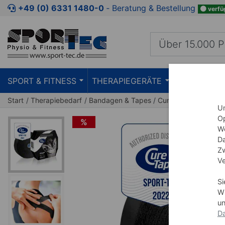
Zum Kaufbereich springen
Zur Produktbeschreibung spring
+49 (0) 6331 1480-0
‐ Beratung & Bestellung
verfü
SPORT & FITNESS
THERAPIEGERÄTE
PRAXISEIN
Start
Therapiebedarf
Bandagen & Tapes
CureTape
Um
Op
%
We
Da
Zw
Ve
Si
Wi
un
Da