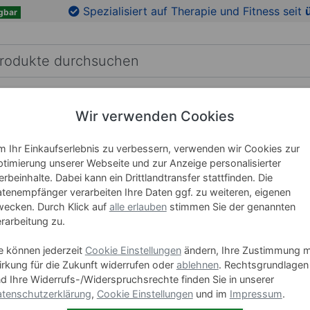
en
Zu den Produktbildern springen
Spezialisiert auf Therapie und Fitness seit
gbar
RICHTUNG
LEHRMITTEL
WELLNESS
MARKEN
Wir verwenden Cookies
 Ihr Einkaufserlebnis zu verbessern, verwenden wir Cookies zur
timierung unserer Webseite und zur Anzeige personalisierter
CureTape
rbeinhalte. Dabei kann ein Drittlandtransfer stattfinden. Die
wasserfe
tenempfänger verarbeiten Ihre Daten ggf. zu weiteren, eigenen
ecken. Durch Klick auf
alle erlauben
stimmen Sie der genannten
rarbeitung zu.
Art-Nr. 28688
e können jederzeit
Cookie Einstellungen
ändern, Ihre Zustimmung m
Ausführung
rkung für die Zukunft widerrufen oder
ablehnen
. Rechtsgrundlagen
d Ihre Widerrufs-/Widerspruchsrechte finden Sie in unserer
b
tenschutzerklärung
,
Cookie Einstellungen
und im
Impressum
.