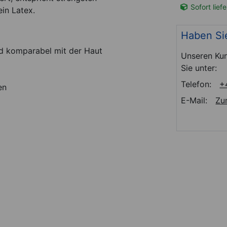
t-Nr. 28644
Sofort lieferbar
Art-Nr. 28865
Sofort lief
in Latex.
Haben Si
d komparabel mit der Haut
Unseren Kun
Sie unter:
Telefon:
+
en
E-Mail:
Zu