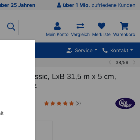
über 25 Jahren
über 1 Mio.
zufriedene Kunden
Mein Konto
Vergleich
Merkliste
Warenkorb
SALE %
Service
Kontakt
38/59
 Giant Classic, LxB 31,5 m x 5 cm,
st, schwarz
(2)
it
eige