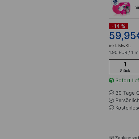
pi
-14 %
59,95
inkl. MwSt.
1.90 EUR / 1 m
Stück
Sofort lie
30 Tage G
Persönlic
Kostenlose
Zahlungsar