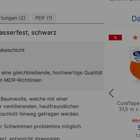
Da
tungen (2)
PDF (1)
wasserfest, schwarz
3)
%
%
ebeschicht
t eine gleichbleibende, hochwertige Qualität
n MDR-Richtlinien
er Baumwolle, welche mit einer
B 5 m x
CureTape Giant Sports, LxB
CureTape 
r ventilierenden, hautfreundlichen
serfest,
31,5m x 5cm, wasserfest,
31,5 m x
bschnitt hinweg getragen werden.
orange
69,95
€
(-14 %)
69,
*
er Schwimmen problemlos möglich.
59,95
€
1.90 EUR / 1 m
1.
ert, entspricht strengsten