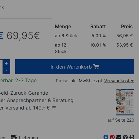
nk
Menge
Rabatt
Preis
€
69,95
€
ab 6 Stück
5.00 %
56,95
€
ab 12
10.01 %
53,95
€
Stück
+
In den Warenkorb
-
ferbar, 2-3 Tage
Preise inkl. MwSt.
zzgl.
Versandkosten
eld-Zurück-Garantie
her Ansprechpartner
& Beratung
r Versand ab 149,- € **
auf Seite 220
ten
Lieferung