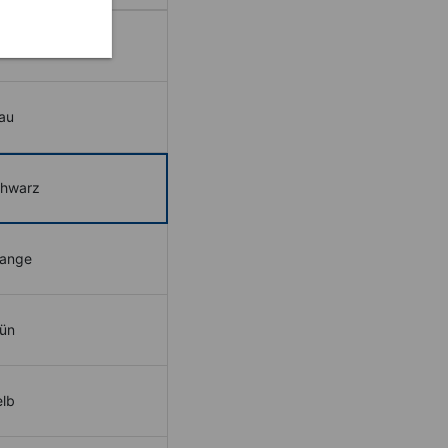
t
au
chwarz
range
ün
elb