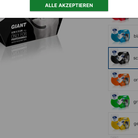
ALLE AKZEPTIEREN
ro
bl
s
o
gr
g