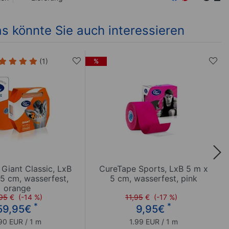
s könnte Sie auch interessieren
(1)
%
Giant Classic, LxB
CureTape Sports, LxB 5 m x
 5 cm, wasserfest,
5 cm, wasserfest, pink
orange
95
€
(-14 %)
11,95
€
(-17 %)
*
*
59,95
€
9,95
€
90 EUR / 1 m
1.99 EUR / 1 m