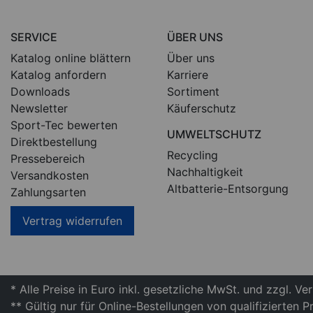
SERVICE
ÜBER UNS
Katalog online blättern
Über uns
Katalog anfordern
Karriere
Downloads
Sortiment
Newsletter
Käuferschutz
Sport-Tec bewerten
UMWELTSCHUTZ
Direktbestellung
Recycling
Pressebereich
Nachhaltigkeit
Versandkosten
Altbatterie-Entsorgung
Zahlungsarten
Vertrag widerrufen
* Alle Preise in Euro inkl. gesetzliche MwSt. und zzgl. V
** Gültig nur für Online-Bestellungen von qualifizierten 