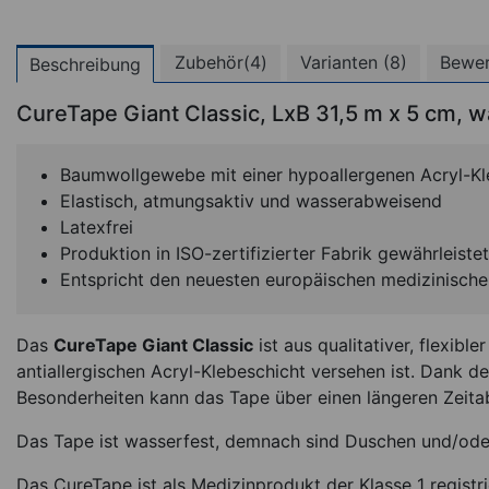
Zubehör(4)
Varianten (8)
Bewer
Beschreibung
CureTape Giant Classic, LxB 31,5 m x 5 cm, 
(
Baumwollgewebe mit einer hypoallergenen Acryl-Kl
Elastisch, atmungsaktiv und wasserabweisend
Latexfrei
Produktion in ISO-zertifizierter Fabrik gewährleiste
Entspricht den neuesten europäischen medizinische
Das
CureTape Giant Classic
ist aus qualitativer, flexibl
CureTape Classic, Lx
antiallergischen Acryl-Klebeschicht versehen ist. Dank de
2,5 cm, 2 Rollen, was
Besonderheiten kann das Tape über einen längeren Zeita
beige
*
Das Tape ist wasserfest, demnach sind Duschen und/od
11,95
€
2.39 EUR / 1 m
Das CureTape ist als Medizinprodukt der Klasse 1 registri