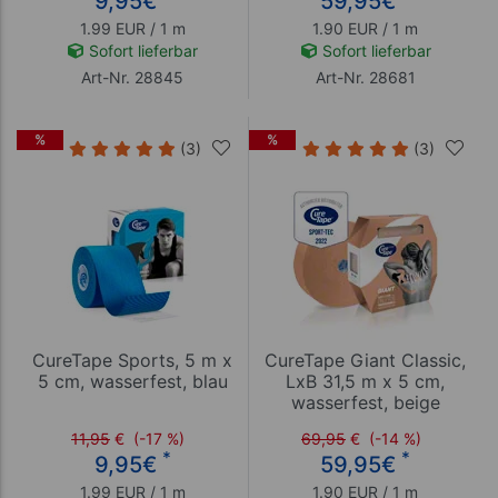
9,95
€
59,95
€
1.99 EUR / 1 m
1.90 EUR / 1 m
Sofort lieferbar
Sofort lieferbar
Art-Nr. 28845
Art-Nr. 28681
%
%
(3)
(3)
CureTape Sports, 5 m x
CureTape Giant Classic,
5 cm, wasserfest, blau
LxB 31,5 m x 5 cm,
wasserfest, beige
11,95
€
(-17 %)
69,95
€
(-14 %)
*
*
9,95
€
59,95
€
1.99 EUR / 1 m
1.90 EUR / 1 m