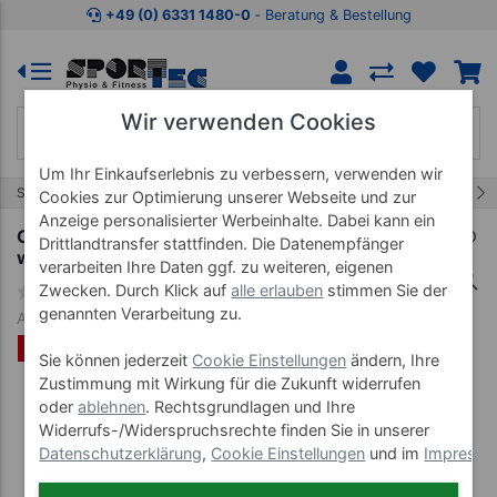
Zum Kaufbereich springen
Zur Produktbeschreibung spring
+49 (0) 6331 1480-0
‐ Beratung & Bestellung
Wir verwenden Cookies
Um Ihr Einkaufserlebnis zu verbessern, verwenden wir
17/59
Start
Bandagen & Tapes
CureTape
Cookies zur Optimierung unserer Webseite und zur
Anzeige personalisierter Werbeinhalte. Dabei kann ein
CureTape Giant Sports, LxB 31,5m x 5cm,
Drittlandtransfer stattfinden. Die Datenempfänger
wasserfest, grün
verarbeiten Ihre Daten ggf. zu weiteren, eigenen
Zwecken. Durch Klick auf
alle erlauben
stimmen Sie der
genannten Verarbeitung zu.
Art-Nr. 28863
%
Sie können jederzeit
Cookie Einstellungen
ändern, Ihre
Zustimmung mit Wirkung für die Zukunft widerrufen
oder
ablehnen
. Rechtsgrundlagen und Ihre
Widerrufs-/Widerspruchsrechte finden Sie in unserer
Datenschutzerklärung
,
Cookie Einstellungen
und im
Impress