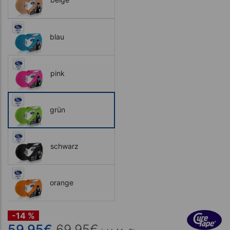
blau
pink
grün
schwarz
orange
-14 %
59,95
€
69,95
€