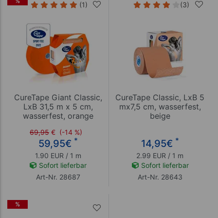
%
(1)
(3)
CureTape Giant Classic,
CureTape Classic, LxB 5
LxB 31,5 m x 5 cm,
mx7,5 cm, wasserfest,
wasserfest, orange
beige
69,95
€
(-14 %)
*
*
59,95
€
14,95
€
1.90 EUR / 1 m
2.99 EUR / 1 m
Sofort lieferbar
Sofort lieferbar
Art-Nr. 28687
Art-Nr. 28643
%