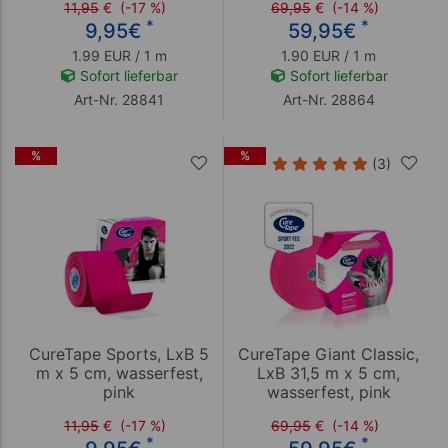
11,95
€
(-17 %)
69,95
€
(-14 %)
*
*
9,95
€
59,95
€
1.99 EUR / 1 m
1.90 EUR / 1 m
Sofort lieferbar
Sofort lieferbar
Art-Nr. 28841
Art-Nr. 28864
%
%
(3)
CureTape Sports, LxB 5
CureTape Giant Classic,
m x 5 cm, wasserfest,
LxB 31,5 m x 5 cm,
pink
wasserfest, pink
11,95
€
(-17 %)
69,95
€
(-14 %)
*
*