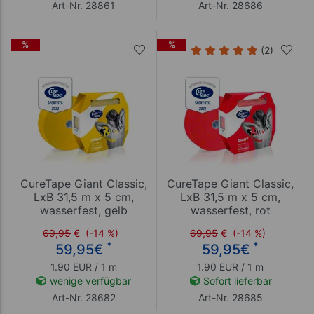
Art-Nr. 28861
Art-Nr. 28686
%
%
(2)
CureTape Giant Classic,
CureTape Giant Classic,
LxB 31,5 m x 5 cm,
LxB 31,5 m x 5 cm,
wasserfest, gelb
wasserfest, rot
69,95
€
(-14 %)
69,95
€
(-14 %)
*
*
59,95
€
59,95
€
1.90 EUR / 1 m
1.90 EUR / 1 m
wenige verfügbar
Sofort lieferbar
Art-Nr. 28682
Art-Nr. 28685