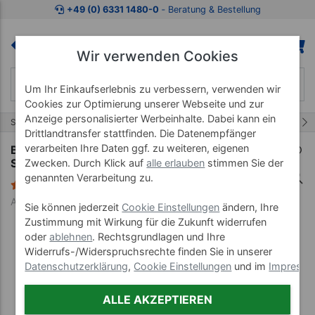
Zum Kaufbereich springen
Zur Produktbeschreibung spring
+49 (0) 6331 1480-0
‐ Beratung & Bestellung
Wir verwenden Cookies
Um Ihr Einkaufserlebnis zu verbessern, verwenden wir
Cookies zur Optimierung unserer Webseite und zur
Anzeige personalisierter Werbeinhalte. Dabei kann ein
34/58
Start
Lehrmittel
Bücher
Drittlandtransfer stattfinden. Die Datenempfänger
verarbeiten Ihre Daten ggf. zu weiteren, eigenen
Buch "Rückengymnastik mit dem Overball" -
Sanfte Kräftigung und Dehnung, 144 Seiten
Zwecken. Durch Klick auf
alle erlauben
stimmen Sie der
genannten Verarbeitung zu.
3 Bewertungen
Art-Nr. 04015
Sie können jederzeit
Cookie Einstellungen
ändern, Ihre
Zustimmung mit Wirkung für die Zukunft widerrufen
oder
ablehnen
. Rechtsgrundlagen und Ihre
Widerrufs-/Widerspruchsrechte finden Sie in unserer
Datenschutzerklärung
,
Cookie Einstellungen
und im
Impress
ALLE AKZEPTIEREN