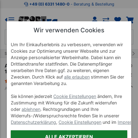
Zum Kaufbereich springen
Zur Produktbeschreibung spring
+49 (0) 6331 1480-0
‐ Beratung & Bestellung
Wir verwenden Cookies
Um Ihr Einkaufserlebnis zu verbessern, verwenden wir
Cookies zur Optimierung unserer Webseite und zur
68/68
Start
Matten
Gymnastikmatten
Anzeige personalisierter Werbeinhalte. Dabei kann ein
Drittlandtransfer stattfinden. Die Datenempfänger
AIREX Gymnastikmatte Corona, LxBxH
verarbeiten Ihre Daten ggf. zu weiteren, eigenen
185x100x1,5 cm
Zwecken. Durch Klick auf
alle erlauben
stimmen Sie der
30 Bewertungen
genannten Verarbeitung zu.
Art-Nr. 03041--01
Sie können jederzeit
Cookie Einstellungen
ändern, Ihre
Zustimmung mit Wirkung für die Zukunft widerrufen
oder
ablehnen
. Rechtsgrundlagen und Ihre
Widerrufs-/Widerspruchsrechte finden Sie in unserer
Datenschutzerklärung
,
Cookie Einstellungen
und im
Impress
ALLE AKZEPTIEREN