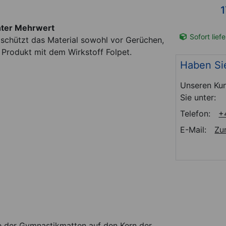
*
79,94
€
1
hter Mehrwert
t-Nr. 03031
Sofort lieferbar
Art-Nr. 03046
Sofort lief
n schützt das Material sowohl vor Gerüchen,
s Produkt mit dem Wirkstoff Folpet.
Haben Si
Unseren Kun
Sie unter:
Telefon:
+
E-Mail:
Zu
be der Gymnastikmatten auf den Kern der