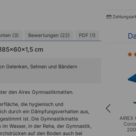
Zahlungsar
Da
anten (3)
Bewertungen (22)
PDF (1)
 185x60x1,5 cm
7)
on Gelenken, Sehnen und Bändern
unter den Airex Gymnastikmatten.
erfläche, die hygienisch und
ich durch ein Dämpfungsverhalten aus,
atte
AIREX Gymnastikmatte
AIREX 
gestimmt ist. Die Gymnastikmatte
xBxH
Coronella 120, LxBxH
Coro
m im Wasser, in der Reha, der Gymnastik,
m
120x60x1,5 cm
200
 Durchdrücken auf den Boden auch bei