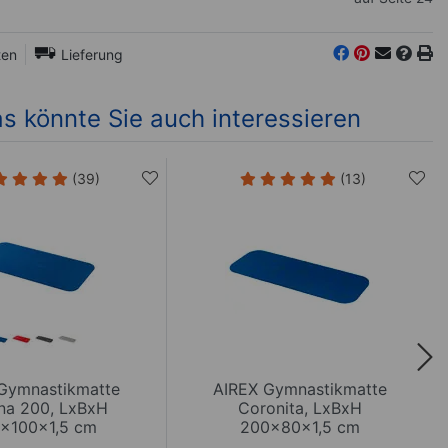
ten
Lieferung
s könnte Sie auch interessieren
(39)
(13)
Gymnastikmatte
AIREX Gymnastikmatte
na 200, LxBxH
Coronita, LxBxH
x100x1,5 cm
200x80x1,5 cm