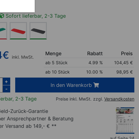
Sofort lieferbar, 2-3 Tage
4
€
Menge
Rabatt
Preis
inkl. MwSt.
ab 5 Stück
4.99 %
104,45
€
ab 10 Stück
10.00 %
98,95
€
+
In den Warenkorb
-
ferbar, 2-3 Tage
Preise inkl. MwSt.
zzgl.
Versandkosten
eld-Zurück-Garantie
her Ansprechpartner
& Beratung
r Versand ab 149,- € **
auf Seite 24