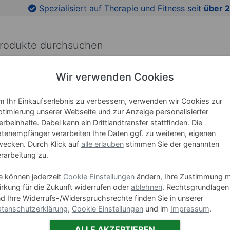
en
Zu den Produktbildern springen
Spezialisiert auf Therapie und Fitness seit
über 2
Wir verwenden Cookies
RICHTUNG
LEHRMITTEL
WELLNESS
MARKEN
 Ihr Einkaufserlebnis zu verbessern, verwenden wir Cookies zur
ikmatten
timierung unserer Webseite und zur Anzeige personalisierter
rbeinhalte. Dabei kann ein Drittlandtransfer stattfinden. Die
AIREX Gy
tenempfänger verarbeiten Ihre Daten ggf. zu weiteren, eigenen
185x60x
ecken. Durch Klick auf
alle erlauben
stimmen Sie der genannten
rarbeitung zu.
Art-Nr. 03042
e können jederzeit
Cookie Einstellungen
ändern, Ihre Zustimmung m
rkung für die Zukunft widerrufen oder
ablehnen
. Rechtsgrundlagen
Ausführung
d Ihre Widerrufs-/Widerspruchsrechte finden Sie in unserer
ohne Öse
tenschutzerklärung
,
Cookie Einstellungen
und im
Impressum
.
ALLE AKZEPTIEREN