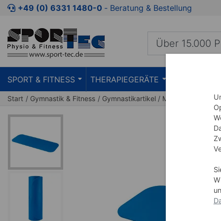
Zum Kaufbereich springen
Zur Produktbeschreibung spring
+49 (0) 6331 1480-0
‐ Beratung & Bestellung
SPORT & FITNESS
THERAPIEGERÄTE
PRAXISEIN
Um
Start
Gymnastik & Fitness
Gymnastikartikel
Matten
Gymnast
Op
We
Da
Zw
Ve
Si
Wi
un
Da