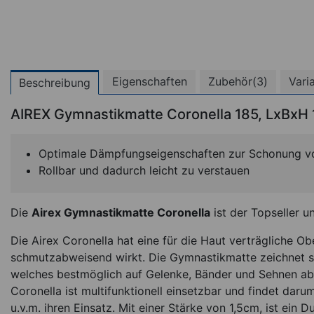
Eigenschaften
Zubehör(3)
Vari
Beschreibung
AIREX Gymnastikmatte Coronella 185, LxBxH
(
Optimale Dämpfungseigenschaften zur Schonung v
Rollbar und dadurch leicht zu verstauen
Die
Airex Gymnastikmatte Coronella
ist der Topseller 
Die Airex Coronella hat eine für die Haut verträgliche Ob
schmutzabweisend wirkt. Die Gymnastikmatte zeichnet s
AIREX Gymnastikm
welches bestmöglich auf Gelenke, Bänder und Sehnen ab
Coronella 200, L
Coronella ist multifunktionell einsetzbar und findet daru
200x60x1,5 c
u.v.m. ihren Einsatz. Mit einer Stärke von 1,5cm, ist ein