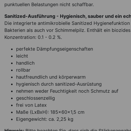
*
punktuellen Belastungen nicht schaffbar.
119,95
€
Sanitized-Ausführung - Hygienisch, sauber und ein ec
Sofort lieferbar
Ar
Die integrierte antimikrobielle Sanitized­ Hygienefunktio
Bakterien als auch vor Schimmelpilz. Enthält ein biozide
Konzentration: 0.1 - 0.2 %.
perfekte Dämpfungseigenschaften
leicht
handlich
rollbar
hautfreundlich und körperwarm
hygienisch durch sanitized-Ausrüstung
nehmen weder Feuchtigkeit noch Schmutz auf
geschlossenzellig
frei von Latex
Maße (LxBxH): 185x60x1,5 cm
Eigengewicht: ca. 2,25 kg
Hinweis:
Bitte beachten Sie, dass sich die Stärkenanga