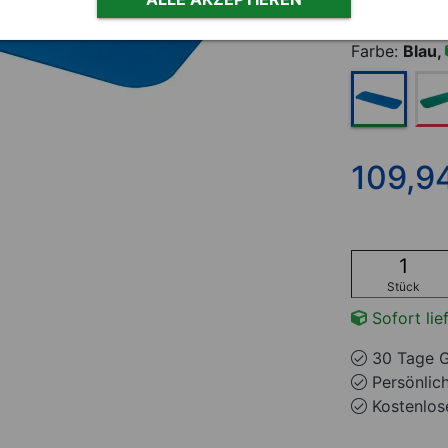
mit Ösen
Farbe:
Blau,
109,9
Stück
Sofort lie
30 Tage G
Persönlic
Kostenlose