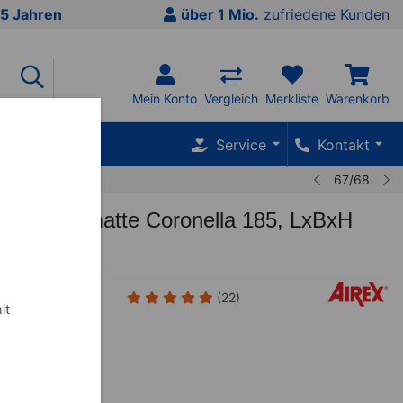
5 Jahren
über 1 Mio.
zufriedene Kunden
Mein Konto
Vergleich
Merkliste
Warenkorb
SALE %
Service
Kontakt
67/68
mnastikmatte Coronella 185, LxBxH
1,5 cm
--01
(22)
it
n