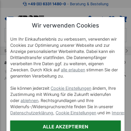
Zum Kaufbereich springen
Zur Produktbeschreibung spring
+49 (0) 6331 1480-0
‐ Beratung & Bestellung
Wir verwenden Cookies
Um Ihr Einkaufserlebnis zu verbessern, verwenden wir
Cookies zur Optimierung unserer Webseite und zur
1/216
Start
Fitnessartikel
Athletik-Training
Anzeige personalisierter Werbeinhalte. Dabei kann ein
Drittlandtransfer stattfinden. Die Datenempfänger
adidas Bremsfallschirm Resistance Parachute
verarbeiten Ihre Daten ggf. zu weiteren, eigenen
Zwecken. Durch Klick auf
alle erlauben
stimmen Sie der
genannten Verarbeitung zu.
Art-Nr. 03825
Sie können jederzeit
Cookie Einstellungen
ändern, Ihre
Zustimmung mit Wirkung für die Zukunft widerrufen
oder
ablehnen
. Rechtsgrundlagen und Ihre
Widerrufs-/Widerspruchsrechte finden Sie in unserer
Datenschutzerklärung
,
Cookie Einstellungen
und im
Impress
ALLE AKZEPTIEREN