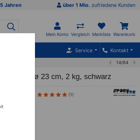
5 Jahren
über 1 Mio.
zufriedene Kunden
Mein Konto
Vergleich
Merkliste
Warenkorb
SALE %
Service
Kontakt
14/64
c Slamball ø 23 cm, 2 kg, schwarz
(1)
it