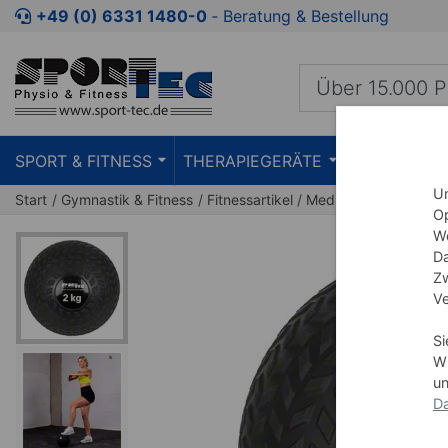
Zum Kaufbereich springen
Zur Produktbeschreibung spring
+49 (0) 6331 1480-0
‐ Beratung & Bestellung
SPORT & FITNESS
THERAPIEGERÄTE
PRAXISEIN
Um
Start
Gymnastik & Fitness
Fitnessartikel
Medizinbälle
Op
We
Da
Zw
Ve
Si
Wi
un
Da