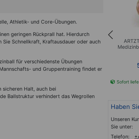
elle, Athletik- und Core-Übungen.
inen geringen Rückprall hat. Hierdurch
Set 5-
Sport-Tec Slamball ø 23 cm,
ARTZT
en Sie Schnellkraft, Kraftausdauer oder auch
6 kg, schwarz
Medizinba
%)
29,95
€
(-17 %)
zinball für verschiedenste Übungen
*
ab 24,95
€
 Mannschafts- und Gruppentraining findet er
t-Nr. 02830
Sofort lieferbar
Art-Nr. 02822
Sofort lief
n sicheren Halt, auch bei
e Ballstruktur verhindert das Wegrollen
Haben Si
Unseren Kun
Sie unter:
Telefon:
+