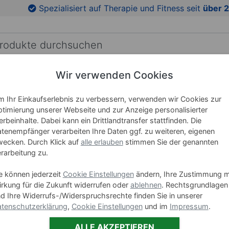
en
Zu den Produktbildern springen
Spezialisiert auf Therapie und Fitness seit
über 2
Wir verwenden Cookies
RICHTUNG
LEHRMITTEL
WELLNESS
MARKEN
 Ihr Einkaufserlebnis zu verbessern, verwenden wir Cookies zur
timierung unserer Webseite und zur Anzeige personalisierter
rbeinhalte. Dabei kann ein Drittlandtransfer stattfinden. Die
Sport-Te
tenempfänger verarbeiten Ihre Daten ggf. zu weiteren, eigenen
ecken. Durch Klick auf
alle erlauben
stimmen Sie der genannten
rarbeitung zu.
Art-Nr. 02820
Gewicht
e können jederzeit
Cookie Einstellungen
ändern, Ihre Zustimmung m
rkung für die Zukunft widerrufen oder
ablehnen
. Rechtsgrundlagen
2 kg
d Ihre Widerrufs-/Widerspruchsrechte finden Sie in unserer
tenschutzerklärung
,
Cookie Einstellungen
und im
Impressum
.
4 kg
ALLE AKZEPTIEREN