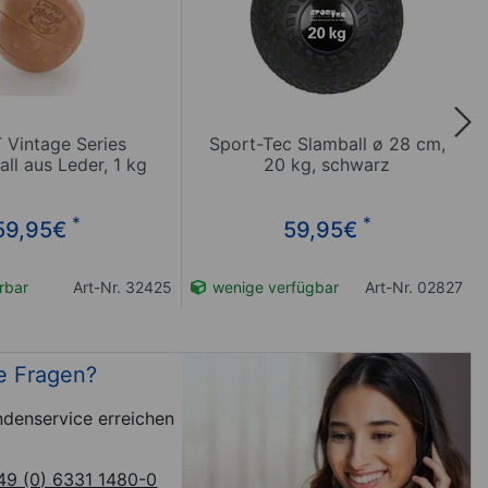
 Vintage Series
Sport-Tec Slamball ø 28 cm,
ll aus Leder, 1 kg
20 kg, schwarz
*
*
59,95
€
59,95
€
erbar
Art-Nr. 32425
wenige verfügbar
Art-Nr. 02827
e Fragen?
denservice erreichen
49 (0) 6331 1480-0