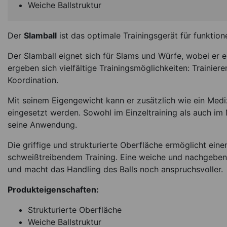
Weiche Ballstruktur
Der
Slamball
ist das optimale Trainingsgerät für funktion
Der Slamball eignet sich für Slams und Würfe, wobei er e
Sport-Tec Slamball-
ergeben sich vielfältige Trainingsmöglichkeiten: Trainier
tlg., 2-10 kg
Koordination.
149,75
€
(-13 
Mit seinem Eigengewicht kann er zusätzlich wie ein Medi
*
129,95
€
eingesetzt werden. Sowohl im Einzeltraining als auch im
seine Anwendung.
Sofort lieferbar
Ar
Die griffige und strukturierte Oberfläche ermöglicht eine
schweißtreibendem Training. Eine weiche und nachgebend
und macht das Handling des Balls noch anspruchsvoller.
Produkteigenschaften:
Strukturierte Oberfläche
Weiche Ballstruktur