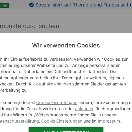
en
Zu den Produktbildern springen
Spezialisiert auf Therapie und Fitness seit
gbar
Wir verwenden Cookies
RICHTUNG
LEHRMITTEL
WELLNESS
MARKEN
 Ihr Einkaufserlebnis zu verbessern, verwenden wir Cookies zur
timierung unserer Webseite und zur Anzeige personalisierter
Wasserba
rbeinhalte. Dabei kann ein Drittlandtransfer stattfinden. Die
tenempfänger verarbeiten Ihre Daten ggf. zu weiteren, eigenen
ecken. Durch Klick auf
alle erlauben
stimmen Sie der genannten
Art-Nr. 24856
rarbeitung zu.
e können jederzeit
Cookie Einstellungen
ändern, Ihre Zustimmung m
179,9
rkung für die Zukunft widerrufen oder
ablehnen
. Rechtsgrundlagen
d Ihre Widerrufs-/Widerspruchsrechte finden Sie in unserer
tenschutzerklärung
,
Cookie Einstellungen
und im
Impressum
.
Stück