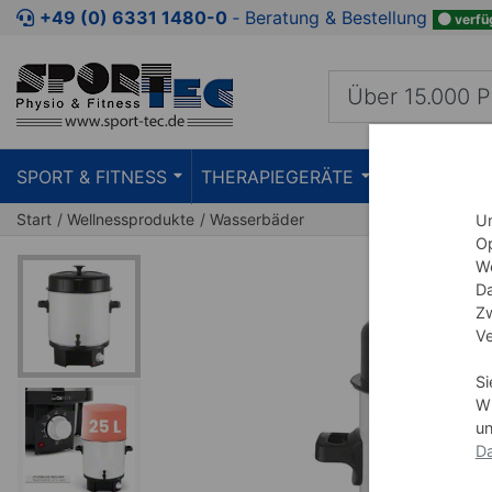
Zum Kaufbereich springen
Zur Produktbeschreibung spring
+49 (0) 6331 1480-0
‐ Beratung & Bestellung
verfü
SPORT & FITNESS
THERAPIEGERÄTE
PRAXISEIN
Start
Wellnessprodukte
Wasserbäder
Um
Op
We
Da
Zw
Ve
Si
Wi
un
Da