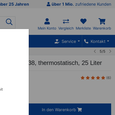
über 25 Jahren
über 1 Mio.
zufriedene Kunden
Mein Konto
Vergleich
Merkliste
Warenkorb
SALE %
Service
Kontakt
5/5
d EKA 3338, thermostatisch, 25 Liter
(6)
it
5
€
inkl. MwSt.
+
In den Warenkorb
-