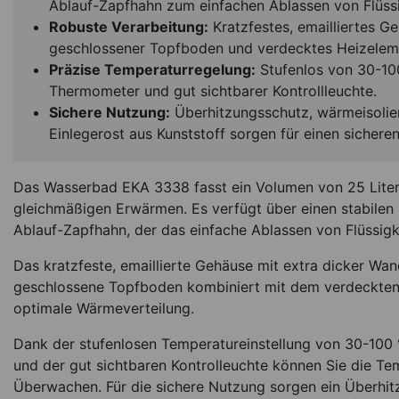
Ablauf-Zapfhahn zum einfachen Ablassen von Flüssi
Robuste Verarbeitung:
Kratzfestes, emailliertes G
geschlossener Topfboden und verdecktes Heizelem
Präzise Temperaturregelung:
Stufenlos von 30-100 
Thermometer und gut sichtbarer Kontrollleuchte.
Sichere Nutzung:
Überhitzungsschutz, wärmeisoliert
Einlegerost aus Kunststoff sorgen für einen sichere
Untergestell mit Rol
Wasserbad Typ
Das Wasserbad EKA 3338 fasst ein Volumen von 25 Liter
*
895,00
€
gleichmäßigen Erwärmen. Es verfügt über einen stabilen 
Ablauf-Zapfhahn, der das einfache Ablassen von Flüssigk
Sofort lieferbar
Ar
Das kratzfeste, emaillierte Gehäuse mit extra dicker Wand
geschlossene Topfboden kombiniert mit dem verdeckten
optimale Wärmeverteilung.
Dank der stufenlosen Temperatureinstellung von 30-100
und der gut sichtbaren Kontrolleuchte können Sie die Te
Überwachen. Für die sichere Nutzung sorgen ein Überhit