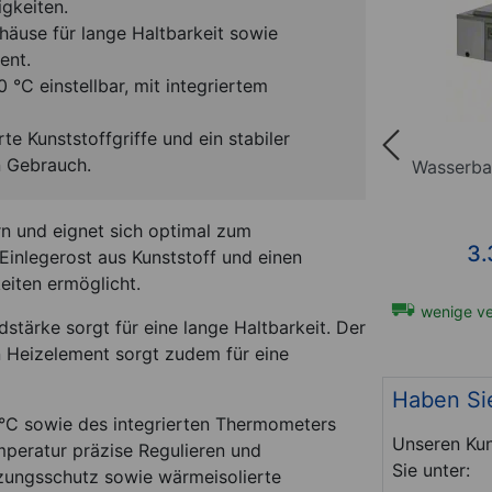
gkeiten.
ehäuse für lange Haltbarkeit sowie
ent.
°C einstellbar, mit integriertem
e Kunststoffgriffe und ein stabiler
n Gebrauch.
len für
Wasserbad Typ 30 mit
Wasserba
 30
Digitalanzeige
n und eignet sich optimal zum
*
2.295,00
€
3.
Einlegerost aus Kunststoff und einen
eiten ermöglicht.
t-Nr. 24911
wenige verfügbar
Art-Nr. 24915
wenige ve
stärke sorgt für eine lange Haltbarkeit. Der
 Heizelement sorgt zudem für eine
Haben Si
 °C sowie des integrierten Thermometers
Unseren Kun
mperatur präzise Regulieren und
Sie unter:
zungsschutz sowie wärmeisolierte