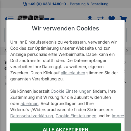
Zum Kaufbereich springen
Zur Produktbeschreibung spring
+49 (0) 6331 1480-0
‐ Beratung & Bestellung
Wir verwenden Cookies
Um Ihr Einkaufserlebnis zu verbessern, verwenden wir
Cookies zur Optimierung unserer Webseite und zur
6/11
Start
Moor
Wasserbäder
Anzeige personalisierter Werbeinhalte. Dabei kann ein
Drittlandtransfer stattfinden. Die Datenempfänger
Wasserbad 5-30 für bis zu 5 Wärmeträger,
verarbeiten Ihre Daten ggf. zu weiteren, eigenen
elektronisch
Zwecken. Durch Klick auf
alle erlauben
stimmen Sie der
genannten Verarbeitung zu.
Art-Nr. 24821--01
Sie können jederzeit
Cookie Einstellungen
ändern, Ihre
Zustimmung mit Wirkung für die Zukunft widerrufen
oder
ablehnen
. Rechtsgrundlagen und Ihre
Widerrufs-/Widerspruchsrechte finden Sie in unserer
Datenschutzerklärung
,
Cookie Einstellungen
und im
Impress
ALLE AKZEPTIEREN