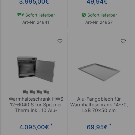
3.995,00
€
49,94
€
Sofort lieferbar
Sofort lieferbar
Art-Nr. 24841
Art-Nr. 24857
Warmhalteschrank HWS
Alu-Fangoblech für
12-6040 S für Spitzner
Warmhalteschrank 14-70,
Therm inkl. 10 Alu-
LxB 70x50 cm
Lochbleche
*
*
4.095,00
€
69,95
€