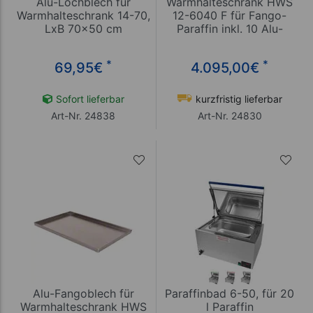
Alu-Lochblech für
Warmhalteschrank HWS
Warmhalteschrank 14-70,
12-6040 F für Fango-
LxB 70x50 cm
Paraffin inkl. 10 Alu-
Bleche
*
*
69,95
€
4.095,00
€
Sofort lieferbar
kurzfristig lieferbar
Art-Nr. 24838
Art-Nr. 24830
Alu-Fangoblech für
Paraffinbad 6-50, für 20
Warmhalteschrank HWS
l Paraffin