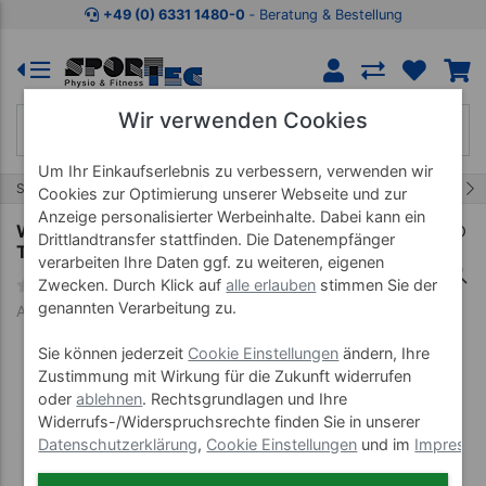
Zum Kaufbereich springen
Zur Produktbeschreibung spring
+49 (0) 6331 1480-0
‐ Beratung & Bestellung
Wir verwenden Cookies
Um Ihr Einkaufserlebnis zu verbessern, verwenden wir
27/51
Start
Therapiebedarf
Fango
Cookies zur Optimierung unserer Webseite und zur
Anzeige personalisierter Werbeinhalte. Dabei kann ein
Warmhalteschrank HWS 6-7050 S für Spitzner
Drittlandtransfer stattfinden. Die Datenempfänger
Therm inkl. 4 Alu-Lochbleche
verarbeiten Ihre Daten ggf. zu weiteren, eigenen
Zwecken. Durch Klick auf
alle erlauben
stimmen Sie der
genannten Verarbeitung zu.
Art-Nr. 24839--01
Sie können jederzeit
Cookie Einstellungen
ändern, Ihre
Zustimmung mit Wirkung für die Zukunft widerrufen
oder
ablehnen
. Rechtsgrundlagen und Ihre
Widerrufs-/Widerspruchsrechte finden Sie in unserer
Datenschutzerklärung
,
Cookie Einstellungen
und im
Impress