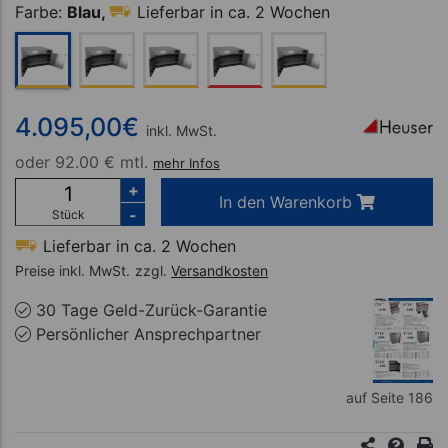
Farbe:
Blau,
Lieferbar in ca. 2 Wochen
4.095,00
€
inkl. MwSt.
oder
92.00 € mtl.
mehr Infos
+
In den Warenkorb
-
Stück
Lieferbar in ca. 2 Wochen
Preise inkl. MwSt.
zzgl.
Versandkosten
30 Tage Geld-Zurück-Garantie
Persönlicher Ansprechpartner
auf Seite 186