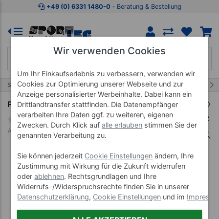
Zum Kaufbereich springen
Zur Produktbeschreibung spring
+49 (0) 6331 1480-0
‐ Beratung & Bestellung
Wir verwenden Cookies
Um Ihr Einkaufserlebnis zu verbessern, verwenden wir
Cookies zur Optimierung unserer Webseite und zur
29/35
Start
Therapiebedarf
Moor
Anzeige personalisierter Werbeinhalte. Dabei kann ein
Paraffinbad 5-30, für 10 l Paraffin
Drittlandtransfer stattfinden. Die Datenempfänger
verarbeiten Ihre Daten ggf. zu weiteren, eigenen
Zwecken. Durch Klick auf
alle erlauben
stimmen Sie der
Art-Nr. 24906--02
genannten Verarbeitung zu.
Sie können jederzeit
Cookie Einstellungen
ändern, Ihre
Zustimmung mit Wirkung für die Zukunft widerrufen
oder
ablehnen
. Rechtsgrundlagen und Ihre
Widerrufs-/Widerspruchsrechte finden Sie in unserer
Datenschutzerklärung
,
Cookie Einstellungen
und im
Impress