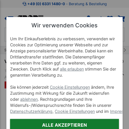
Zum Kaufbereich springen
Zur Produktbeschreibung spring
+49 (0) 6331 1480-0
‐ Beratung & Bestellung
Wir verwenden Cookies
Um Ihr Einkaufserlebnis zu verbessern, verwenden wir
Cookies zur Optimierung unserer Webseite und zur
15/20
Start
Fitnessgeräte
Crosstrainer
Anzeige personalisierter Werbeinhalte. Dabei kann ein
Drittlandtransfer stattfinden. Die Datenempfänger
Vision Fitness Elliptical Ergometer S60
verarbeiten Ihre Daten ggf. zu weiteren, eigenen
Zwecken. Durch Klick auf
alle erlauben
stimmen Sie der
genannten Verarbeitung zu.
Art-Nr. 22484
%
Sie können jederzeit
Cookie Einstellungen
ändern, Ihre
Zustimmung mit Wirkung für die Zukunft widerrufen
oder
ablehnen
. Rechtsgrundlagen und Ihre
Widerrufs-/Widerspruchsrechte finden Sie in unserer
Datenschutzerklärung
,
Cookie Einstellungen
und im
Impress
ALLE AKZEPTIEREN