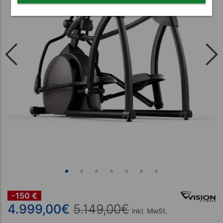
-150 €
4.999,00
€
5.149,00
€
inkl. MwSt.