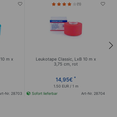
(1)
 10 m x
Leukotape Classic, LxB 10 m x
3,75 cm, rot
*
14,95
€
1.50 EUR / 1 m
Art-Nr. 28703
Sofort lieferbar
Art-Nr. 28704
So