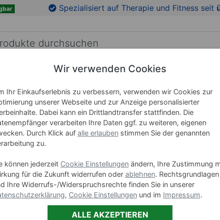
en
Zu den Produktbildern springen
Spezialisiert auf Therapie und Fitness seit
gbar
Wir verwenden Cookies
RICHTUNG
LEHRMITTEL
WELLNESS
MARKEN
 Ihr Einkaufserlebnis zu verbessern, verwenden wir Cookies zur
timierung unserer Webseite und zur Anzeige personalisierter
rbeinhalte. Dabei kann ein Drittlandtransfer stattfinden. Die
Urgolast
tenempfänger verarbeiten Ihre Daten ggf. zu weiteren, eigenen
Farben
ecken. Durch Klick auf
alle erlauben
stimmen Sie der genannten
rarbeitung zu.
Art-Nr. 28611
e können jederzeit
Cookie Einstellungen
ändern, Ihre Zustimmung m
rkung für die Zukunft widerrufen oder
ablehnen
. Rechtsgrundlagen
d Ihre Widerrufs-/Widerspruchsrechte finden Sie in unserer
-23 %
tenschutzerklärung
,
Cookie Einstellungen
und im
Impressum
.
38,90
ALLE AKZEPTIEREN