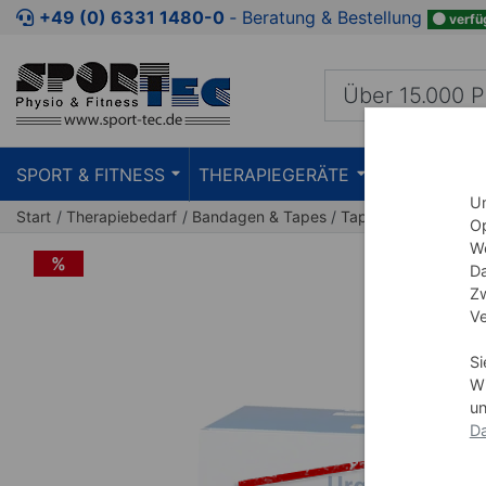
Zum Kaufbereich springen
Zur Produktbeschreibung spring
+49 (0) 6331 1480-0
‐ Beratung & Bestellung
verfü
SPORT & FITNESS
THERAPIEGERÄTE
PRAXISEIN
Um
Start
Therapiebedarf
Bandagen & Tapes
Tape
Op
We
%
Da
Zw
Ve
Si
Wi
un
Da