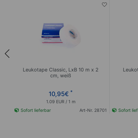
,
Leukotape Classic, LxB 10 m x 2
Leukot
cm, weiß
*
10,95
€
1.09 EUR / 1 m
28717
Sofort lieferbar
Art-Nr. 28701
Sofort lie