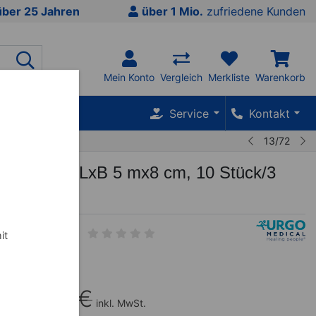
über 25 Jahren
über 1 Mio.
zufriedene Kunden
Mein Konto
Vergleich
Merkliste
Warenkorb
SALE %
Service
Kontakt
13/72
 Color Mix, LxB 5 mx8 cm, 10 Stück/3
it
€
50,23
€
inkl. MwSt.