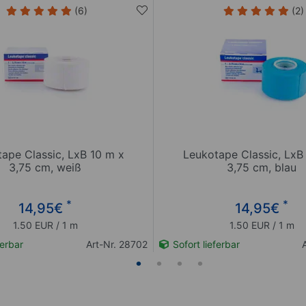
(6)
(2)
ape Classic, LxB 10 m x
Leukotape Classic, LxB
3,75 cm, weiß
3,75 cm, blau
*
*
14,95
€
14,95
€
1.50 EUR / 1 m
1.50 EUR / 1 m
ferbar
Art-Nr. 28702
Sofort lieferbar