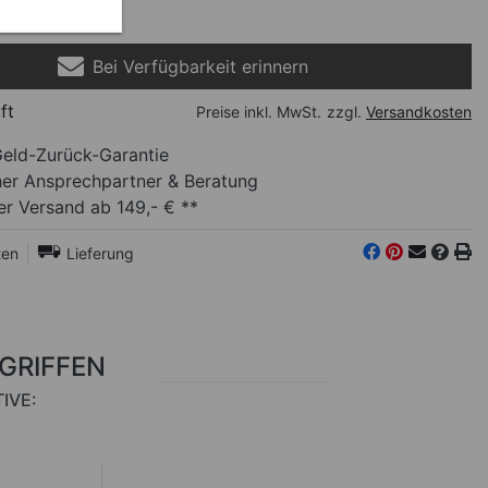
Bei Verfügbarkeit erinnern
ft
Preise inkl. MwSt.
zzgl.
Versandkosten
eld-Zurück-Garantie
her Ansprechpartner
& Beratung
r Versand ab 149,- € **
ten
Lieferung
RGRIFFEN
IVE: