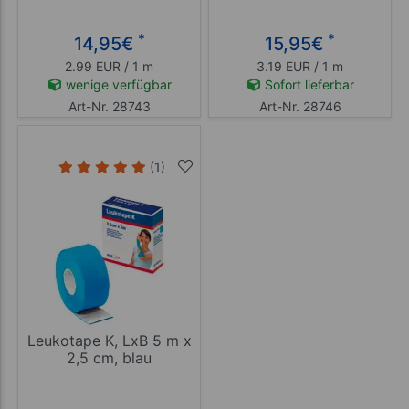
*
*
14,95
€
15,95
€
2.99 EUR / 1 m
3.19 EUR / 1 m
wenige verfügbar
Sofort lieferbar
Art-Nr. 28743
Art-Nr. 28746
(1)
Leukotape K, LxB 5 m x
2,5 cm, blau