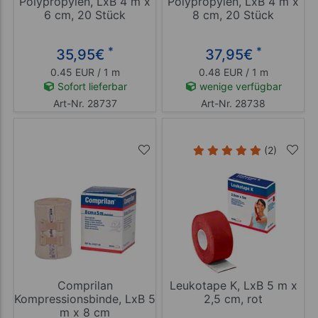
Polypropylen, LxB 4 m x
Polypropylen, LxB 4 m x
6 cm, 20 Stück
8 cm, 20 Stück
*
*
35,95
€
37,95
€
0.45 EUR / 1 m
0.48 EUR / 1 m
Sofort lieferbar
wenige verfügbar
Art-Nr. 28737
Art-Nr. 28738
(2)
Comprilan
Leukotape K, LxB 5 m x
Kompressionsbinde, LxB 5
2,5 cm, rot
m x 8 cm