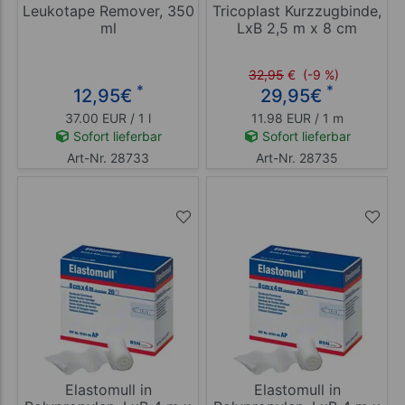
Leukotape Remover, 350
Tricoplast Kurzzugbinde,
ml
LxB 2,5 m x 8 cm
32,95
€
(-9 %)
*
*
12,95
€
29,95
€
37.00 EUR / 1 l
11.98 EUR / 1 m
Sofort lieferbar
Sofort lieferbar
Art-Nr. 28733
Art-Nr. 28735
Elastomull in
Elastomull in