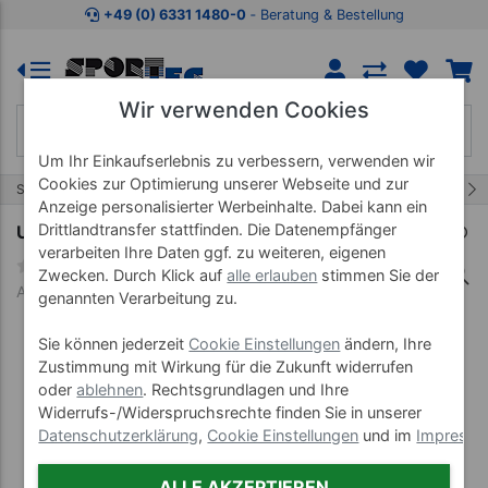
Zum Kaufbereich springen
Zur Produktbeschreibung spring
+49 (0) 6331 1480-0
‐ Beratung & Bestellung
Wir verwenden Cookies
Um Ihr Einkaufserlebnis zu verbessern, verwenden wir
Cookies zur Optimierung unserer Webseite und zur
20/72
Start
Bandagen & Tapes
Tape
Anzeige personalisierter Werbeinhalte. Dabei kann ein
Drittlandtransfer stattfinden. Die Datenempfänger
Urgohaft, LxB 4,5 m x 8 cm
verarbeiten Ihre Daten ggf. zu weiteren, eigenen
Zwecken. Durch Klick auf
alle erlauben
stimmen Sie der
Art-Nr. 28675
genannten Verarbeitung zu.
Sie können jederzeit
Cookie Einstellungen
ändern, Ihre
Zustimmung mit Wirkung für die Zukunft widerrufen
oder
ablehnen
. Rechtsgrundlagen und Ihre
Widerrufs-/Widerspruchsrechte finden Sie in unserer
Datenschutzerklärung
,
Cookie Einstellungen
und im
Impress
ALLE AKZEPTIEREN