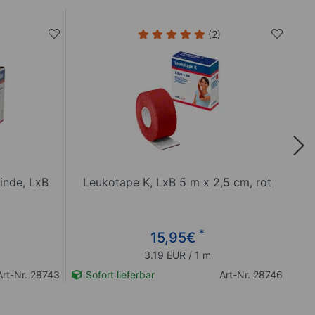
(2)
inde, LxB
Leukotape K, LxB 5 m x 2,5 cm, rot
*
15,95
€
3.19 EUR / 1 m
Art-Nr. 28743
Sofort lieferbar
Art-Nr. 28746
So