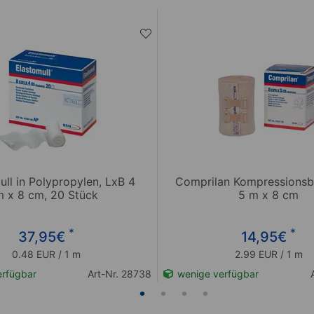
ull in Polypropylen, LxB 4
Comprilan Kompressionsb
m x 8 cm, 20 Stück
5 m x 8 cm
*
*
37,95
€
14,95
€
0.48 EUR / 1 m
2.99 EUR / 1 m
rfügbar
Art-Nr. 28738
wenige verfügbar