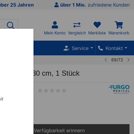
über 25 Jahren
über 1 Mio.
zufriedene Kunden
Mein Konto
Vergleich
Merkliste
Warenkorb
SALE %
Service
Kontakt
69/72
, LxB 20x30 cm, 1 Stück
it
inkl. MwSt.
Bei Verfügbarkeit erinnern