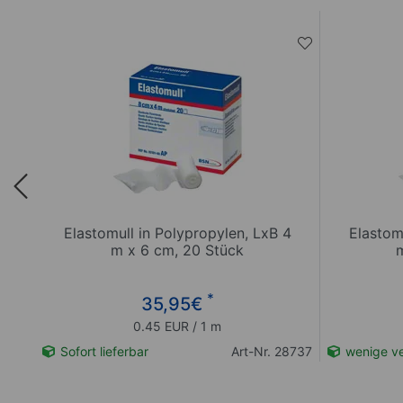
Elastomull in Polypropylen, LxB 4
Elastom
m x 6 cm, 20 Stück
*
35,95
€
0.45 EUR / 1 m
28762
Sofort lieferbar
Art-Nr. 28737
wenige ve