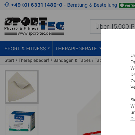
Zum Kaufbereich springen
Zur Produktbeschreibung spring
+49 (0) 6331 1480-0
‐ Beratung & Bestellung
verfü
SPORT & FITNESS
THERAPIEGERÄTE
PRAXISEIN
Um
Start
Therapiebedarf
Bandagen & Tapes
Tape
Op
We
Da
Zw
Ve
Si
Wi
un
Da