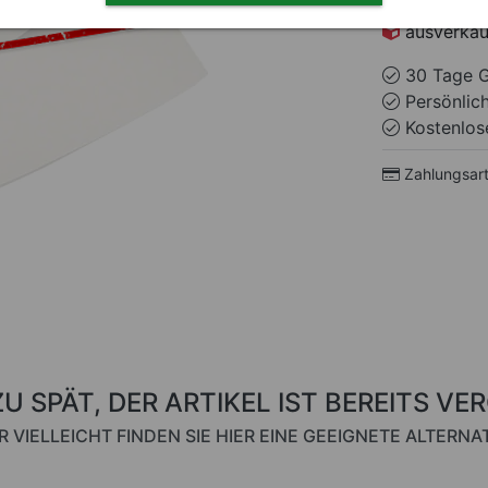
ausverkau
30 Tage G
Persönlic
Kostenlose
Zahlungsar
ZU SPÄT, DER ARTIKEL IST BEREITS VE
R VIELLEICHT FINDEN SIE HIER EINE GEEIGNETE ALTERNAT