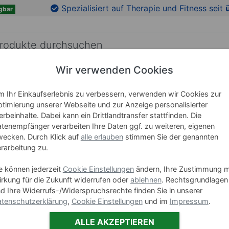
en
Zu den Produktbildern springen
Spezialisiert auf Therapie und Fitness seit
gbar
Wir verwenden Cookies
RICHTUNG
LEHRMITTEL
WELLNESS
MARKEN
 Ihr Einkaufserlebnis zu verbessern, verwenden wir Cookies zur
timierung unserer Webseite und zur Anzeige personalisierter
rbeinhalte. Dabei kann ein Drittlandtransfer stattfinden. Die
Urgofoam
tenempfänger verarbeiten Ihre Daten ggf. zu weiteren, eigenen
ecken. Durch Klick auf
alle erlauben
stimmen Sie der genannten
rarbeitung zu.
Art-Nr. 28663
e können jederzeit
Cookie Einstellungen
ändern, Ihre Zustimmung m
rkung für die Zukunft widerrufen oder
ablehnen
. Rechtsgrundlagen
1,90
€
d Ihre Widerrufs-/Widerspruchsrechte finden Sie in unserer
tenschutzerklärung
,
Cookie Einstellungen
und im
Impressum
.
ALLE AKZEPTIEREN