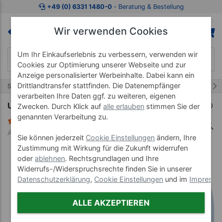
Zum Kaufbereich springen
Zur Produktbeschreibung spring
+49 (0) 6331 1480-0
‐ Beratung & Bestellung
Wir verwenden Cookies
Um Ihr Einkaufserlebnis zu verbessern, verwenden wir
Cookies zur Optimierung unserer Webseite und zur
Anzeige personalisierter Werbeinhalte. Dabei kann ein
Drittlandtransfer stattfinden. Die Datenempfänger
5/72
Start
Bandagen & Tapes
Tape
verarbeiten Ihre Daten ggf. zu weiteren, eigenen
Urgoflex Color, LxB 20 m x 8 cm
Zwecken. Durch Klick auf
alle erlauben
stimmen Sie der
genannten Verarbeitung zu.
2 Bewertungen
Art-Nr. 28603--01
Sie können jederzeit
Cookie Einstellungen
ändern, Ihre
Zustimmung mit Wirkung für die Zukunft widerrufen
oder
ablehnen
. Rechtsgrundlagen und Ihre
Widerrufs-/Widerspruchsrechte finden Sie in unserer
Datenschutzerklärung
,
Cookie Einstellungen
und im
Impress
ALLE AKZEPTIEREN