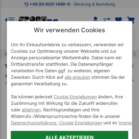
Zum Kaufbereich springen
Zur Produktbeschreibung spring
+49 (0) 6331 1480-0
‐ Beratung & Bestellung
Wir verwenden Cookies
Um Ihr Einkaufserlebnis zu verbessern, verwenden wir
Cookies zur Optimierung unserer Webseite und zur
19/60
Start
Seilzüge & MTT-Geräte
Zuggriffe & Stangen
Anzeige personalisierter Werbeinhalte. Dabei kann ein
Drittlandtransfer stattfinden. Die Datenempfänger
Trizepsstange hohl, 45 cm
verarbeiten Ihre Daten ggf. zu weiteren, eigenen
1 Bewertung
Zwecken. Durch Klick auf
alle erlauben
stimmen Sie der
Art-Nr. 22854
genannten Verarbeitung zu.
Sie können jederzeit
Cookie Einstellungen
ändern, Ihre
Zustimmung mit Wirkung für die Zukunft widerrufen
oder
ablehnen
. Rechtsgrundlagen und Ihre
Widerrufs-/Widerspruchsrechte finden Sie in unserer
Datenschutzerklärung
,
Cookie Einstellungen
und im
Impress
ALLE AKZEPTIEREN