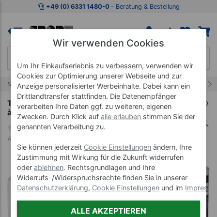
Zum Kaufbereich springen
Zur Produktbeschreibung spring
+49 (0) 6331 1480-0
‐ Beratung & Bestellung
Wir verwenden Cookies
Um Ihr Einkaufserlebnis zu verbessern, verwenden wir
Cookies zur Optimierung unserer Webseite und zur
3/5
Start
Hygieneartikel
Toilettenpapier & Spender
Anzeige personalisierter Werbeinhalte. Dabei kann ein
Drittlandtransfer stattfinden. Die Datenempfänger
Tork Toilettenpapier T4 Soft, 3-lagig, 30 Rollen
verarbeiten Ihre Daten ggf. zu weiteren, eigenen
à 30 m
Zwecken. Durch Klick auf
alle erlauben
stimmen Sie der
genannten Verarbeitung zu.
Art-Nr. 28543
Sie können jederzeit
Cookie Einstellungen
ändern, Ihre
Zustimmung mit Wirkung für die Zukunft widerrufen
oder
ablehnen
. Rechtsgrundlagen und Ihre
Widerrufs-/Widerspruchsrechte finden Sie in unserer
Datenschutzerklärung
,
Cookie Einstellungen
und im
Impress
ALLE AKZEPTIEREN