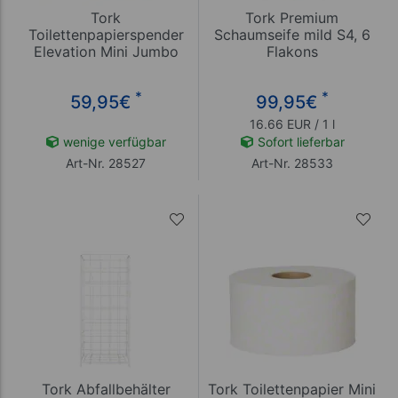
Tork
Tork Premium
Toilettenpapierspender
Schaumseife mild S4, 6
Elevation Mini Jumbo
Flakons
Rolle T2
*
*
59,95
€
99,95
€
16.66 EUR / 1 l
wenige verfügbar
Sofort lieferbar
Art-Nr. 28527
Art-Nr. 28533
Tork Abfallbehälter
Tork Toilettenpapier Mini