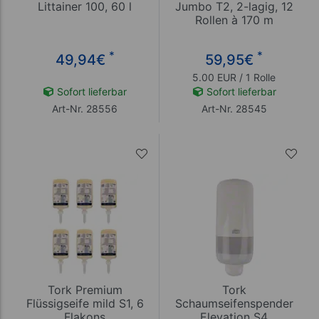
Littainer 100, 60 l
Jumbo T2, 2-lagig, 12
Rollen à 170 m
*
*
49,94
€
59,95
€
5.00 EUR / 1 Rolle
Sofort lieferbar
Sofort lieferbar
Art-Nr. 28556
Art-Nr. 28545
Tork Premium
Tork
Flüssigseife mild S1, 6
Schaumseifenspender
Flakons
Elevation S4