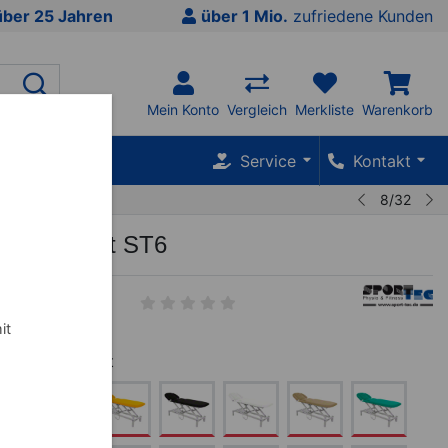
über 25 Jahren
über 1 Mio.
zufriedene Kunden
Mein Konto
Vergleich
Merkliste
Warenkorb
SALE %
Service
Kontakt
8/32
liege Smart ST6
--01
it
ausverkauft