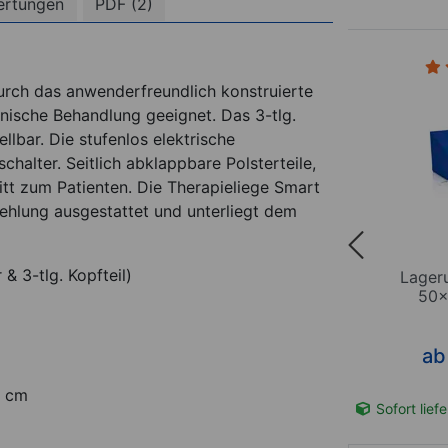
ertungen
PDF (2)
1)
(17)
urch das anwenderfreundlich konstruierte
inische Behandlung geeignet. Das 3-tlg.
ellbar. Die stufenlos elektrische
alter. Seitlich abklappbare Polsterteile,
ritt zum Patienten. Die Therapieliege Smart
ehlung ausgestattet und unterliegt dem
 & 3-tlg. Kopfteil)
5 cm x
Lagerungsrolle, Ø 15 cm x
Lager
50 cm
50x
*
*
ab 37,95
€
ab
2 cm
t-Nr. 21874
Sofort lieferbar
Art-Nr. 21875
Sofort lief