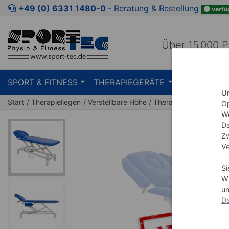
Zum Kaufbereich springen
Zur Produktbeschreibung spring
+49 (0) 6331 1480-0
‐ Beratung & Bestellung
verfü
SPORT & FITNESS
THERAPIEGERÄTE
PRAXISEIN
Um
Start
Therapieliegen
Verstellbare Höhe
Therapieliege Smart S
Op
We
Da
Zw
Ve
Si
Wi
un
Da