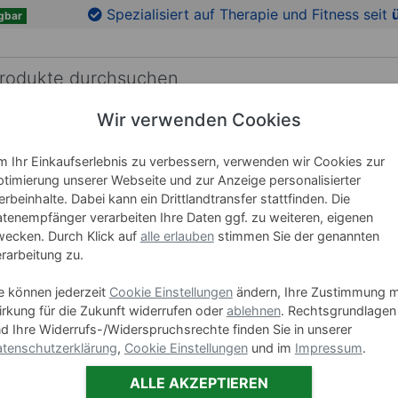
en
Zu den Produktbildern springen
Spezialisiert auf Therapie und Fitness seit
gbar
Wir verwenden Cookies
RICHTUNG
LEHRMITTEL
WELLNESS
MARKEN
 Ihr Einkaufserlebnis zu verbessern, verwenden wir Cookies zur
T
Smart ST Gestellfarbe Weiß
timierung unserer Webseite und zur Anzeige personalisierter
rbeinhalte. Dabei kann ein Drittlandtransfer stattfinden. Die
Therapie
tenempfänger verarbeiten Ihre Daten ggf. zu weiteren, eigenen
ecken. Durch Klick auf
alle erlauben
stimmen Sie der genannten
rarbeitung zu.
Art-Nr. 23330
e können jederzeit
Cookie Einstellungen
ändern, Ihre Zustimmung m
rkung für die Zukunft widerrufen oder
ablehnen
. Rechtsgrundlagen
Farbe:
Blau,
d Ihre Widerrufs-/Widerspruchsrechte finden Sie in unserer
tenschutzerklärung
,
Cookie Einstellungen
und im
Impressum
.
ALLE AKZEPTIEREN