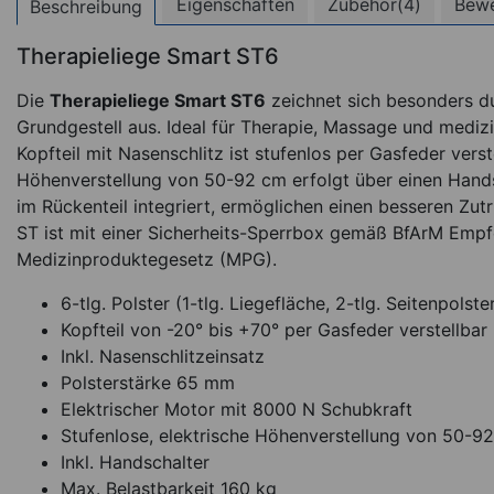
Eigenschaften
Zubehör(4)
Bew
Beschreibung
Therapieliege Smart ST6
(1
Die
Therapieliege Smart ST6
zeichnet sich besonders d
Grundgestell aus. Ideal für Therapie, Massage und mediz
Kopfteil mit Nasenschlitz ist stufenlos per Gasfeder verst
Höhenverstellung von 50-92 cm erfolgt über einen Handsch
im Rückenteil integriert, ermöglichen einen besseren Zut
ST ist mit einer Sicherheits-Sperrbox gemäß BfArM Empf
Medizinproduktegesetz (MPG).
6-tlg. Polster (1-tlg. Liegefläche, 2-tlg. Seitenpolster
Lagerungsrolle, Ø 1
40 cm
Kopfteil von -20° bis +70° per Gasfeder verstellbar
Inkl. Nasenschlitzeinsatz
Polsterstärke 65 mm
ab 32,95
€
Elektrischer Motor mit 8000 N Schubkraft
Stufenlose, elektrische Höhenverstellung von 50-9
Sofort lieferbar
Ar
Inkl. Handschalter
Max. Belastbarkeit 160 kg