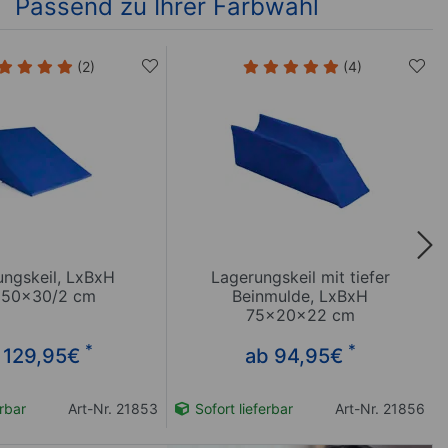
Passend zu Ihrer Farbwahl
(2)
(4)
ungskeil, LxBxH
Lagerungskeil mit tiefer
50x30/2 cm
Beinmulde, LxBxH
75x20x22 cm
*
*
 129,95
€
ab 94,95
€
erbar
Art-Nr. 21853
Sofort lieferbar
Art-Nr. 21856