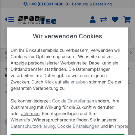
Zum Kaufbereich springen
Zur Produktbeschreibung spring
+49 (0) 6331 1480-0
‐ Beratung & Bestellung
Wir verwenden Cookies
Um Ihr Einkaufserlebnis zu verbessern, verwenden wir
19/32
Start
Therapieliege Smart ST
Cookies zur Optimierung unserer Webseite und zur
Smart ST Gestellfarbe Weiß
Anzeige personalisierter Werbeinhalte. Dabei kann ein
Therapieliege Smart ST3 DS Dachstellung und
Drittlandtransfer stattfinden. Die Datenempfänger
Radhebesystem
verarbeiten Ihre Daten ggf. zu weiteren, eigenen
Zwecken. Durch Klick auf
alle erlauben
stimmen Sie der
genannten Verarbeitung zu.
Art-Nr. 23321--01
Sie können jederzeit
Cookie Einstellungen
ändern, Ihre
Zustimmung mit Wirkung für die Zukunft widerrufen
oder
ablehnen
. Rechtsgrundlagen und Ihre
Widerrufs-/Widerspruchsrechte finden Sie in unserer
Datenschutzerklärung
,
Cookie Einstellungen
und im
Impress