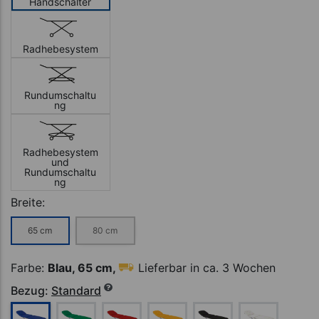
Handschalter
4-teilig
Radhebesystem
Rundumschaltu
5-teilig
ng
Radhebesystem
5-teilig mit
und
Dachstellung
Rundumschaltu
ng
Breite:
65 cm
80 cm
6-teilig
Farbe:
Blau, 65 cm,
Lieferbar in ca. 3 Wochen
Bezug:
Standard
7-teilig mit
Dachstellung