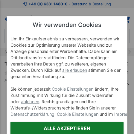
Zum Kaufbereich springen
Zur Produktbeschreibung spring
+49 (0) 6331 1480-0
‐ Beratung & Bestellung
Wir verwenden Cookies
Um Ihr Einkaufserlebnis zu verbessern, verwenden wir
Cookies zur Optimierung unserer Webseite und zur
Anzeige personalisierter Werbeinhalte. Dabei kann ein
1/8
Start
Therapieliege Smart ST
Smart ST3
Drittlandtransfer stattfinden. Die Datenempfänger
Therapieliege Smart ST3
verarbeiten Ihre Daten ggf. zu weiteren, eigenen
Zwecken. Durch Klick auf
alle erlauben
stimmen Sie der
genannten Verarbeitung zu.
Art-Nr. 23310-06-65-01
Sie können jederzeit
Cookie Einstellungen
ändern, Ihre
Zustimmung mit Wirkung für die Zukunft widerrufen
oder
ablehnen
. Rechtsgrundlagen und Ihre
Widerrufs-/Widerspruchsrechte finden Sie in unserer
Datenschutzerklärung
,
Cookie Einstellungen
und im
Impress
ALLE AKZEPTIEREN