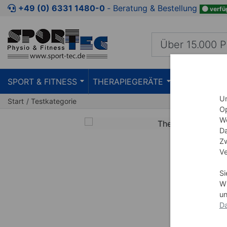
Zum Kaufbereich springen
Zur Produktbeschreibung spring
+49 (0) 6331 1480-0
‐ Beratung & Bestellung
verfü
SPORT & FITNESS
THERAPIEGERÄTE
PRAXISEIN
Um
Start
Testkategorie
Op
We
Da
Zw
Ve
Si
Wi
un
Da