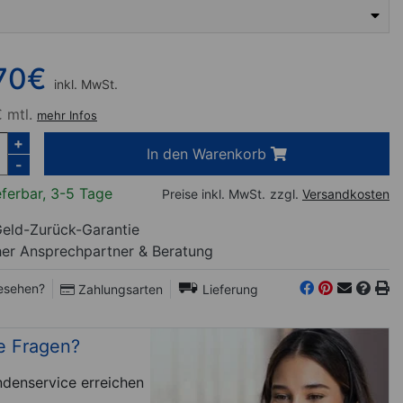
70
€
inkl. MwSt.
 mtl.
mehr Infos
+
In den Warenkorb
-
eferbar, 3-5 Tage
Preise inkl. MwSt.
zzgl.
Versandkosten
eld-Zurück-Garantie
her Ansprechpartner
& Beratung
esehen?
Zahlungsarten
Lieferung
e Fragen?
denservice erreichen