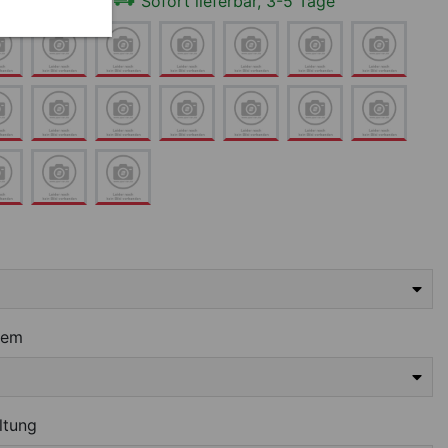
:
Blau, 3-teilig,
Sofort lieferbar, 3-5 Tage
g
tem
ltung