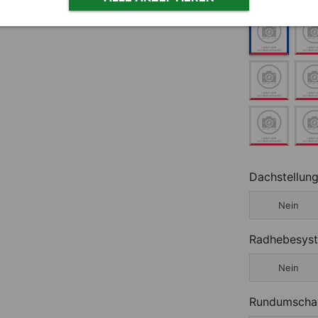
Polsterfarbe
Dachstellun
Nein
Radhebesys
Nein
Rundumscha