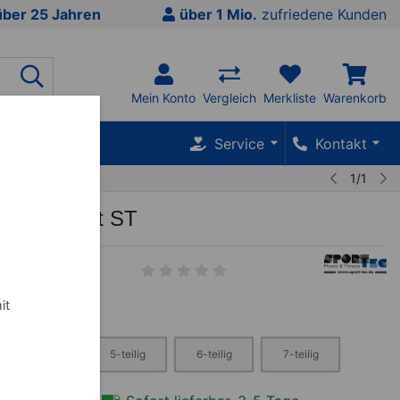
über 25 Jahren
über 1 Mio.
zufriedene Kunden
Mein Konto
Vergleich
Merkliste
Warenkorb
SALE %
Service
Kontakt
1/1
liege Smart ST
-TZP3-01
it
4-teilig
5-teilig
6-teilig
7-teilig