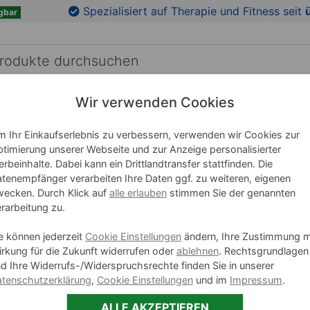
en
Zu den Produktbildern springen
Spezialisiert auf Therapie und Fitness seit
gbar
Wir verwenden Cookies
RICHTUNG
LEHRMITTEL
WELLNESS
MARKEN
 Ihr Einkaufserlebnis zu verbessern, verwenden wir Cookies zur
timierung unserer Webseite und zur Anzeige personalisierter
rbeinhalte. Dabei kann ein Drittlandtransfer stattfinden. Die
Therapie
tenempfänger verarbeiten Ihre Daten ggf. zu weiteren, eigenen
ecken. Durch Klick auf
alle erlauben
stimmen Sie der genannten
rarbeitung zu.
Art-Nr. 88950
e können jederzeit
Cookie Einstellungen
ändern, Ihre Zustimmung m
Polsterform:
rkung für die Zukunft widerrufen oder
ablehnen
. Rechtsgrundlagen
d Ihre Widerrufs-/Widerspruchsrechte finden Sie in unserer
3-teilig
tenschutzerklärung
,
Cookie Einstellungen
und im
Impressum
.
ALLE AKZEPTIEREN