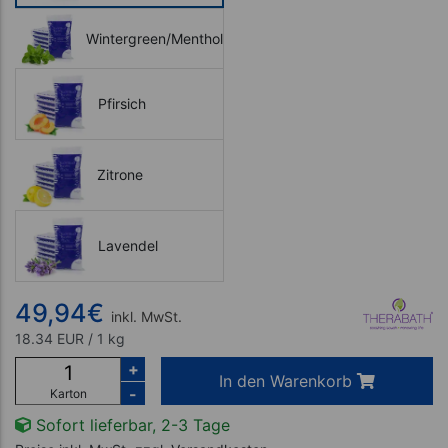
Wintergreen/Menthol
Pfirsich
Zitrone
Lavendel
49,94
€
inkl. MwSt.
18.34 EUR / 1 kg
+
In den Warenkorb
-
Karton
Sofort lieferbar, 2-3 Tage