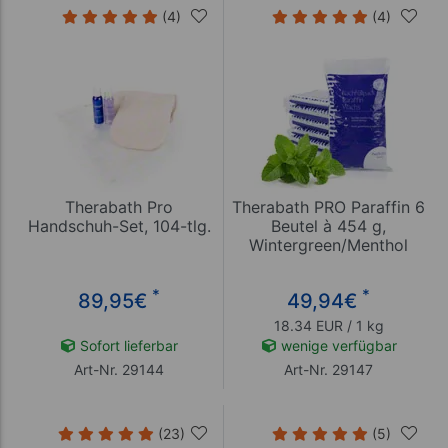
(4)
(4)
Therabath Pro
Therabath PRO Paraffin 6
Handschuh-Set, 104-tlg.
Beutel à 454 g,
Wintergreen/Menthol
*
*
89,95
€
49,94
€
18.34 EUR / 1 kg
Sofort lieferbar
wenige verfügbar
Art-Nr. 29144
Art-Nr. 29147
(23)
(5)