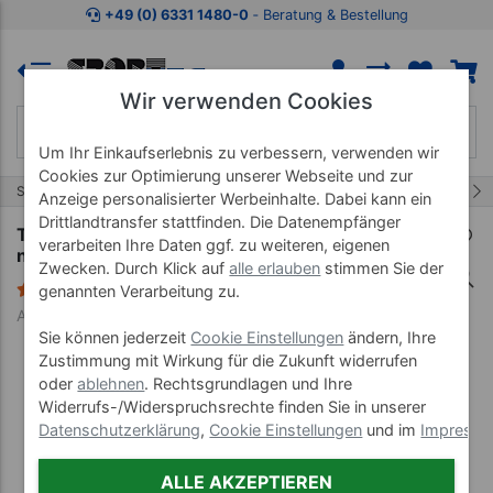
Zum Kaufbereich springen
Zur Produktbeschreibung spring
+49 (0) 6331 1480-0
‐ Beratung & Bestellung
Wir verwenden Cookies
Um Ihr Einkaufserlebnis zu verbessern, verwenden wir
Cookies zur Optimierung unserer Webseite und zur
1/6
Start
Paraffin
Paraffin Wachs
Anzeige personalisierter Werbeinhalte. Dabei kann ein
Drittlandtransfer stattfinden. Die Datenempfänger
Therabath PRO Paraffin 6 Beutel à 454 g,
verarbeiten Ihre Daten ggf. zu weiteren, eigenen
neutral
Zwecken. Durch Klick auf
alle erlauben
stimmen Sie der
28 Bewertungen
genannten Verarbeitung zu.
Art-Nr. 29146
Sie können jederzeit
Cookie Einstellungen
ändern, Ihre
Zustimmung mit Wirkung für die Zukunft widerrufen
oder
ablehnen
. Rechtsgrundlagen und Ihre
Widerrufs-/Widerspruchsrechte finden Sie in unserer
Datenschutzerklärung
,
Cookie Einstellungen
und im
Impress
ALLE AKZEPTIEREN