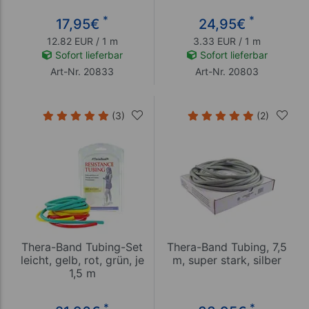
*
*
17,95
€
24,95
€
12.82 EUR / 1 m
3.33 EUR / 1 m
Sofort lieferbar
Sofort lieferbar
Art-Nr. 20833
Art-Nr. 20803
(3)
(2)
Thera-Band Tubing-Set
Thera-Band Tubing, 7,5
leicht, gelb, rot, grün, je
m, super stark, silber
1,5 m
*
*