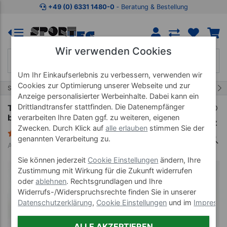
Zum Kaufbereich springen
Zur Produktbeschreibung spring
+49 (0) 6331 1480-0
‐ Beratung & Bestellung
Wir verwenden Cookies
Um Ihr Einkaufserlebnis zu verbessern, verwenden wir
Cookies zur Optimierung unserer Webseite und zur
24/66
Start
Therapie Bänder
Thera Band
Anzeige personalisierter Werbeinhalte. Dabei kann ein
Drittlandtransfer stattfinden. Die Datenempfänger
Thera-Band Tubing mit Griff, 1,4 m, extra stark,
blau
verarbeiten Ihre Daten ggf. zu weiteren, eigenen
Zwecken. Durch Klick auf
alle erlauben
stimmen Sie der
1 Bewertung
genannten Verarbeitung zu.
Art-Nr. 20832
Sie können jederzeit
Cookie Einstellungen
ändern, Ihre
Zustimmung mit Wirkung für die Zukunft widerrufen
oder
ablehnen
. Rechtsgrundlagen und Ihre
Widerrufs-/Widerspruchsrechte finden Sie in unserer
Datenschutzerklärung
,
Cookie Einstellungen
und im
Impress
ALLE AKZEPTIEREN