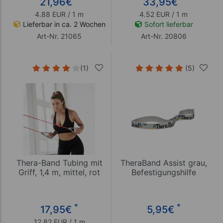
21,96
€
33,95
€
4.88 EUR / 1 m
4.52 EUR / 1 m
Lieferbar in ca. 2 Wochen
Sofort lieferbar
Art-Nr. 21065
Art-Nr. 20806
(1)
(5)
Thera-Band Tubing mit
TheraBand Assist grau,
Griff, 1,4 m, mittel, rot
Befestigungshilfe
*
*
17,95
€
5,95
€
12.82 EUR / 1 m