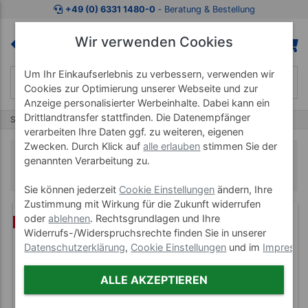
+49 (0) 6331 1480-0
‐ Beratung & Bestellung
Wir verwenden Cookies
Um Ihr Einkaufserlebnis zu verbessern, verwenden wir
Cookies zur Optimierung unserer Webseite und zur
Anzeige personalisierter Werbeinhalte. Dabei kann ein
Drittlandtransfer stattfinden. Die Datenempfänger
Start
Terminzettel
verarbeiten Ihre Daten ggf. zu weiteren, eigenen
Zwecken. Durch Klick auf
alle erlauben
stimmen Sie der
Terminzettel
genannten Verarbeitung zu.
Sie können jederzeit
Cookie Einstellungen
ändern, Ihre
Zustimmung mit Wirkung für die Zukunft widerrufen
oder
ablehnen
. Rechtsgrundlagen und Ihre
(7)
SET
Widerrufs-/Widerspruchsrechte finden Sie in unserer
Datenschutzerklärung
,
Cookie Einstellungen
und im
Impress
ALLE AKZEPTIEREN