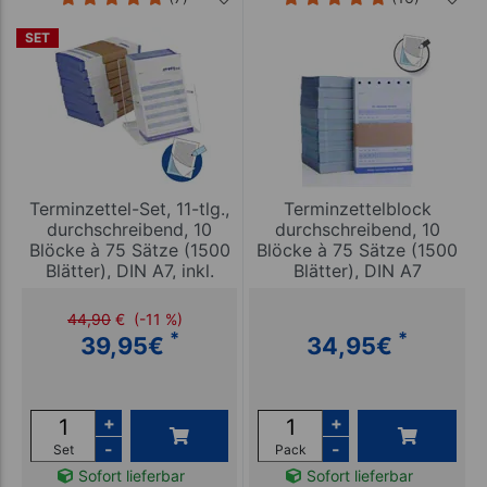
SET
Terminzettel-Set, 11-tlg.,
Terminzettelblock
durchschreibend, 10
durchschreibend, 10
Blöcke à 75 Sätze (1500
Blöcke à 75 Sätze (1500
Blätter), DIN A7, inkl.
Blätter), DIN A7
Aufsteller
44,90
€
(-11 %)
*
*
39,95
€
34,95
€
+
+
-
-
Set
Pack
Sofort lieferbar
Sofort lieferbar