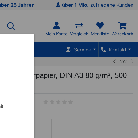
über 25 Jahren
über 1 Mio.
zufriedene Kunden
Mein Konto
Vergleich
Merkliste
Warenkorb
SALE %
Service
Kontakt
2/2
eed Kopierpapier, DIN A3 80 g/m², 500
iß
it