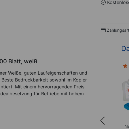
Kostenlose
Zahlungsar
Da
00 Blatt, weiß
(2)
hmer Weiße, guten Laufeigenschaften und
. Beste Bedruckbarkeit sowohl im Kopier-
antiert. Mit einem hervorragenden Preis-
 Idealbesetzung für Betriebe mit hohem
pray für
Ultraschall Luftbefeuchter
N