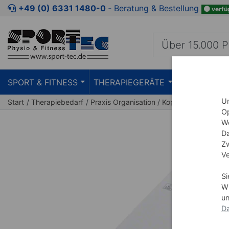
Zum Kaufbereich springen
Zur Produktbeschreibung spring
+49 (0) 6331 1480-0
‐ Beratung & Bestellung
verfü
SPORT & FITNESS
THERAPIEGERÄTE
PRAXISEIN
Um
Start
Therapiebedarf
Praxis Organisation
Kopierpapier
Op
We
Da
Zw
Ve
Si
Wi
un
Da