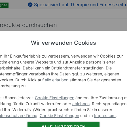
en
Zu den Produktbildern springen
Spezialisiert auf Therapie und Fitness seit
gbar
Wir verwenden Cookies
RICHTUNG
LEHRMITTEL
WELLNESS
MARKEN
 Ihr Einkaufserlebnis zu verbessern, verwenden wir Cookies zur
timierung unserer Webseite und zur Anzeige personalisierter
Tecno Sp
rbeinhalte. Dabei kann ein Drittlandtransfer stattfinden. Die
tenempfänger verarbeiten Ihre Daten ggf. zu weiteren, eigenen
Blatt, we
ecken. Durch Klick auf
alle erlauben
stimmen Sie der genannten
rarbeitung zu.
Art-Nr. 11095
e können jederzeit
Cookie Einstellungen
ändern, Ihre Zustimmung m
rkung für die Zukunft widerrufen oder
ablehnen
. Rechtsgrundlagen
Ausführung
d Ihre Widerrufs-/Widerspruchsrechte finden Sie in unserer
tenschutzerklärung
,
Cookie Einstellungen
und im
Impressum
.
ALLE AKZEPTIEREN