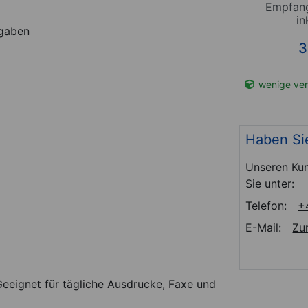
uft, 75
Aroma Diffuser AL-1300WS
Empfang
in
fgaben
*
49,94
€
3
t-Nr. 28503
Sofort lieferbar
Art-Nr. 27092
wenige ver
Haben Si
Unseren Kun
Sie unter:
Telefon:
+
E-Mail:
Zu
eeignet für tägliche Ausdrucke, Faxe und