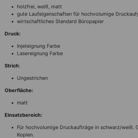
Spender A1, Fruchtd
holzfrei, weiß, matt
ml
gute Laufeigenschaften für hochvolumige Druckau
*
17,95
€
wirtschaftliches Standard Büropapier
239.27 EUR / 1 l
Druck:
Sofort lieferbar
Ar
Injeteignung Farbe
Lasereignung Farbe
Strich
:
Ungestrichen
Oberfläche:
matt
Einsatzbereich:
Für hochvolumige Druckaufträge in schwarz/weiß. G
Kopien.