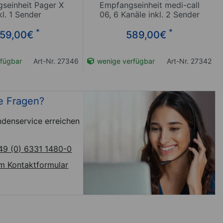
seinheit Pager X
Empfangseinheit medi-call
kl. 1 Sender
06, 6 Kanäle inkl. 2 Sender
*
*
59,00
€
589,00
€
fügbar
Art-Nr. 27346
wenige verfügbar
Art-Nr. 27342
e Fragen?
denservice erreichen
49 (0) 6331 1480-0
m Kontaktformular