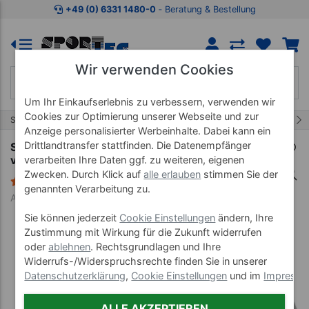
Zum Kaufbereich springen
Zur Produktbeschreibung spring
+49 (0) 6331 1480-0
‐ Beratung & Bestellung
Wir verwenden Cookies
Um Ihr Einkaufserlebnis zu verbessern, verwenden wir
Cookies zur Optimierung unserer Webseite und zur
14/22
Start
Gymnastikartikel
Gymnastikseile
Anzeige personalisierter Werbeinhalte. Dabei kann ein
Drittlandtransfer stattfinden. Die Datenempfänger
Stahl-Springseil Skip Rope inkl. 2 Gewichten,
verstellbar, 270 cm
verarbeiten Ihre Daten ggf. zu weiteren, eigenen
Zwecken. Durch Klick auf
alle erlauben
stimmen Sie der
3 Bewertungen
genannten Verarbeitung zu.
Art-Nr. 03522
Sie können jederzeit
Cookie Einstellungen
ändern, Ihre
Zustimmung mit Wirkung für die Zukunft widerrufen
oder
ablehnen
. Rechtsgrundlagen und Ihre
Widerrufs-/Widerspruchsrechte finden Sie in unserer
Datenschutzerklärung
,
Cookie Einstellungen
und im
Impress
ALLE AKZEPTIEREN