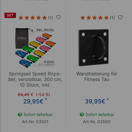
SET
(1)
(1)
Springseil Speed Rope-
Wandhalterung für
Set, verstellbar, 300 cm,
Fitness Tau
10 Stück, inkl.
Aufbewahrungsbeutel
64,45
€
(-54 %)
*
*
29,95
€
39,95
€
Sofort lieferbar
Sofort lieferbar
Art-Nr. 03501
Art-Nr. 03590