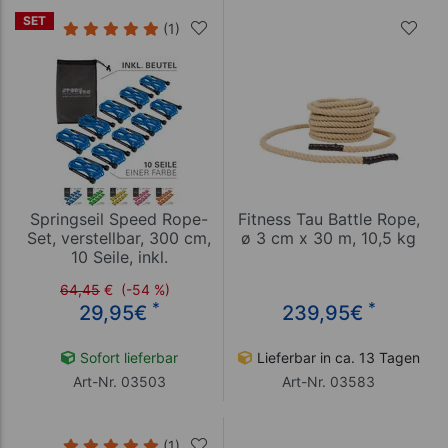
SET
(1)
Springseil Speed Rope-
Fitness Tau Battle Rope,
Set, verstellbar, 300 cm,
ø 3 cm x 30 m, 10,5 kg
10 Seile, inkl.
Aufbewahrungsbeutel
64,45
€
(-54 %)
*
*
29,95
€
239,95
€
Sofort lieferbar
Lieferbar in ca. 13 Tagen
Art-Nr. 03503
Art-Nr. 03583
(1)