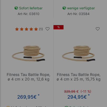
Sofort lieferbar
wenige verfügbar
Art-Nr. 03610
Art-Nr. 03584
%
(1)
Fitness Tau Battle Rope,
Fitness Tau Battle Rope,
ø 4 cm x 20 m, 12,6 kg
ø 4 cm x 25 m, 15,75 kg
329,95
€
(-11 %)
*
*
269,95
€
294,95
€