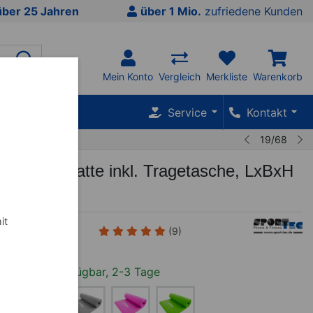
über 25 Jahren
über 1 Mio.
zufriedene Kunden
Mein Konto
Vergleich
Merkliste
Warenkorb
SALE %
Service
Kontakt
19/68
c Fitnessmatte inkl. Tragetasche, LxBxH
1,5 cm
it
-01
(9)
wenige verfügbar, 2-3 Tage