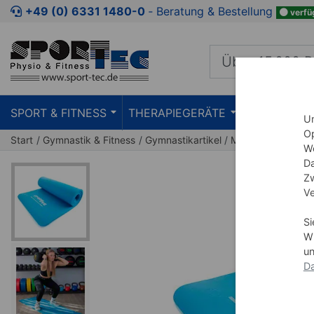
Zum Kaufbereich springen
Zur Produktbeschreibung spring
+49 (0) 6331 1480-0
‐ Beratung & Bestellung
verfü
SPORT & FITNESS
THERAPIEGERÄTE
PRAXISEIN
Um
Op
Start
Gymnastik & Fitness
Gymnastikartikel
Matten
Gymnast
We
Da
Zw
Ve
Si
Wi
un
Da