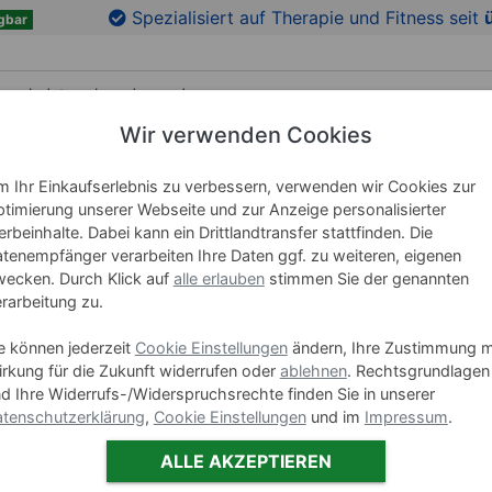
en
Zu den Produktbildern springen
Spezialisiert auf Therapie und Fitness seit
gbar
Wir verwenden Cookies
RICHTUNG
LEHRMITTEL
WELLNESS
MARKEN
 Ihr Einkaufserlebnis zu verbessern, verwenden wir Cookies zur
timierung unserer Webseite und zur Anzeige personalisierter
ikmatten
rbeinhalte. Dabei kann ein Drittlandtransfer stattfinden. Die
tenempfänger verarbeiten Ihre Daten ggf. zu weiteren, eigenen
Sport-Te
ecken. Durch Klick auf
alle erlauben
stimmen Sie der genannten
180x60x
rarbeitung zu.
e können jederzeit
Cookie Einstellungen
ändern, Ihre Zustimmung m
Art-Nr. 02971-
rkung für die Zukunft widerrufen oder
ablehnen
. Rechtsgrundlagen
d Ihre Widerrufs-/Widerspruchsrechte finden Sie in unserer
tenschutzerklärung
,
Cookie Einstellungen
und im
Impressum
.
Farbe:
Blau,
ALLE AKZEPTIEREN