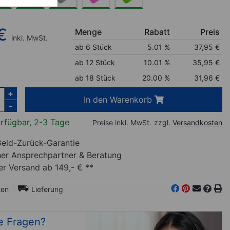
€
Menge
Rabatt
Preis
inkl. MwSt.
ab 6 Stück
5.01 %
37,95
€
ab 12 Stück
10.01 %
35,95
€
ab 18 Stück
20.00 %
31,96
€
+
In den Warenkorb
-
rfügbar, 2-3 Tage
Preise inkl. MwSt.
zzgl.
Versandkosten
eld-Zurück-Garantie
her Ansprechpartner
& Beratung
r Versand ab 149,- € **
ten
Lieferung
e Fragen?