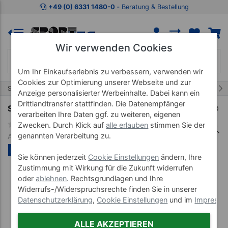
Zum Kaufbereich springen
Zur Produktbeschreibung spring
+49 (0) 6331 1480-0
‐ Beratung & Bestellung
Wir verwenden Cookies
Um Ihr Einkaufserlebnis zu verbessern, verwenden wir
Cookies zur Optimierung unserer Webseite und zur
36/68
Start
Präparate
Hautpflege
Anzeige personalisierter Werbeinhalte. Dabei kann ein
Drittlandtransfer stattfinden. Die Datenempfänger
Spitzner Duschschaum LavendelTraum, 150ml
verarbeiten Ihre Daten ggf. zu weiteren, eigenen
Zwecken. Durch Klick auf
alle erlauben
stimmen Sie der
genannten Verarbeitung zu.
Art-Nr. 36264-0001
NEU
Sie können jederzeit
Cookie Einstellungen
ändern, Ihre
Zustimmung mit Wirkung für die Zukunft widerrufen
oder
ablehnen
. Rechtsgrundlagen und Ihre
Widerrufs-/Widerspruchsrechte finden Sie in unserer
Datenschutzerklärung
,
Cookie Einstellungen
und im
Impress
ALLE AKZEPTIEREN