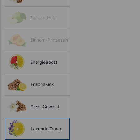
Einhorn-Held
Einhorn-Prinzessin
EnergieBoost
FrischeKick
GleichGewicht
LavendelTraum