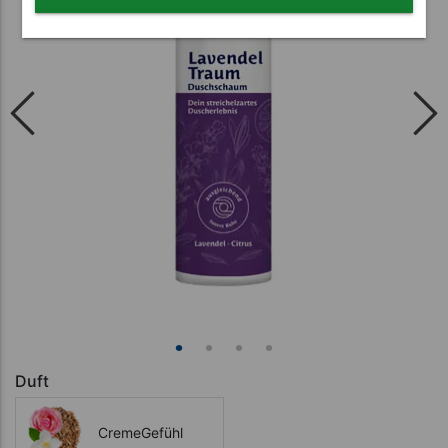
Duft
CremeGefühl