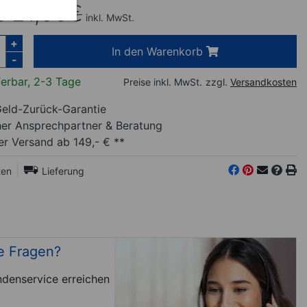
€
21,90
€
inkl. MwSt.
+
In den Warenkorb
-
ferbar, 2-3 Tage
Preise inkl. MwSt.
zzgl.
Versandkosten
eld-Zurück-Garantie
her Ansprechpartner
& Beratung
r Versand ab 149,- € **
ten
Lieferung
e Fragen?
denservice erreichen