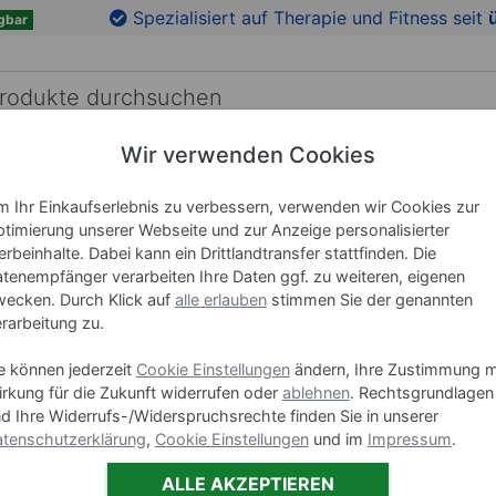
en
Zu den Produktbildern springen
Spezialisiert auf Therapie und Fitness seit
gbar
Wir verwenden Cookies
RICHTUNG
LEHRMITTEL
WELLNESS
MARKEN
 Ihr Einkaufserlebnis zu verbessern, verwenden wir Cookies zur
timierung unserer Webseite und zur Anzeige personalisierter
rbeinhalte. Dabei kann ein Drittlandtransfer stattfinden. Die
softX® Fa
tenempfänger verarbeiten Ihre Daten ggf. zu weiteren, eigenen
ecken. Durch Klick auf
alle erlauben
stimmen Sie der genannten
rarbeitung zu.
Art-Nr. 02711
e können jederzeit
Cookie Einstellungen
ändern, Ihre Zustimmung m
Varianten
rkung für die Zukunft widerrufen oder
ablehnen
. Rechtsgrundlagen
d Ihre Widerrufs-/Widerspruchsrechte finden Sie in unserer
SE
tenschutzerklärung
,
Cookie Einstellungen
und im
Impressum
.
ALLE AKZEPTIEREN
-9 %
Set 