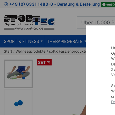
Zum Kaufbereich springen
Zur Produktbeschreibung spring
+49 (0) 6331 1480-0
‐ Beratung & Bestellung
verfü
SPORT & FITNESS
THERAPIEGERÄTE
PRAXISEIN
Um
Start
Wellnessprodukte
softX Faszienprodukte
Op
We
SET %
Da
Zw
Ve
Si
Wi
un
Da