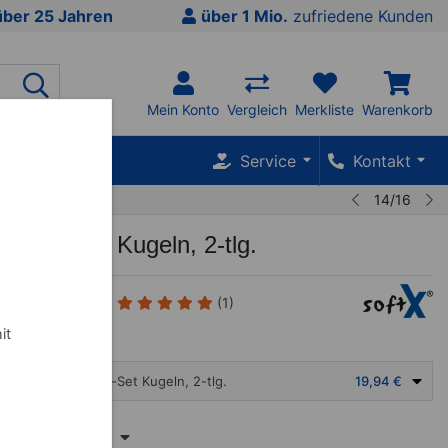
über 25 Jahren
über 1 Mio.
zufriedene Kunden
Mein Konto
Vergleich
Merkliste
Warenkorb
SALE %
Service
Kontakt
14/16
szien-Set Kugeln, 2-tlg.
(1)
it
softX® Faszien-Set Kugeln, 2-tlg.
19,94 €
T
Inhalt anzeigen