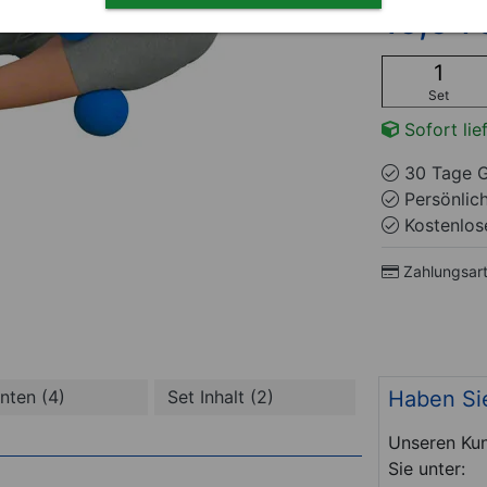
19,94
Set
Sofort lie
30 Tage G
Persönlic
Kostenlose
Zahlungsar
Haben Si
anten (4)
Set Inhalt (2)
Unseren Kun
Sie unter: