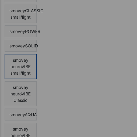
smoveyCLASSIC
small/light
smoveyPOWER
smoveySOLID
smovey
neuroVIBE
small/light
smovey
neuroVIBE
Classic
smoveyAQUA
smovey
neuroVIBE