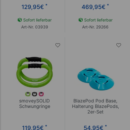
*
*
129,95
€
469,95
€
Sofort lieferbar
Sofort lieferbar
Art-Nr. 03939
Art-Nr. 29266
smoveySOLID
BlazePod Pod Base,
Schwungringe
Halterung BlazePods,
2er-Set
*
*
119,95
€
54,95
€