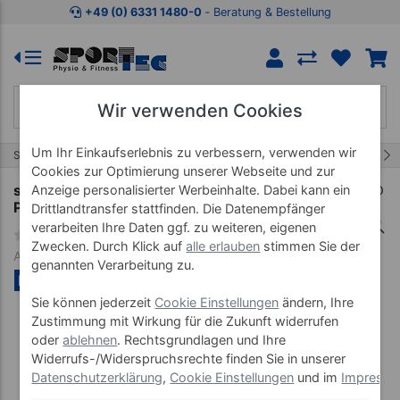
Zum Kaufbereich springen
Zur Produktbeschreibung spring
+49 (0) 6331 1480-0
‐ Beratung & Bestellung
Wir verwenden Cookies
Um Ihr Einkaufserlebnis zu verbessern, verwenden wir
2/20
Start
Gymnastikartikel
Ringe
Cookies zur Optimierung unserer Webseite und zur
smovey neuroVIBE small/light Schwungringe,
Anzeige personalisierter Werbeinhalte. Dabei kann ein
Paar
Drittlandtransfer stattfinden. Die Datenempfänger
verarbeiten Ihre Daten ggf. zu weiteren, eigenen
Zwecken. Durch Klick auf
alle erlauben
stimmen Sie der
Art-Nr. 03928--01
genannten Verarbeitung zu.
NEU
Sie können jederzeit
Cookie Einstellungen
ändern, Ihre
Zustimmung mit Wirkung für die Zukunft widerrufen
oder
ablehnen
. Rechtsgrundlagen und Ihre
Widerrufs-/Widerspruchsrechte finden Sie in unserer
Datenschutzerklärung
,
Cookie Einstellungen
und im
Impress