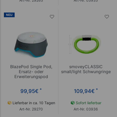
Art-Nr. 29265
Art-Nr. 03935
NEU
BlazePod Single Pod,
smoveyCLASSIC
Ersatz- oder
small/light Schwungringe
Erweiterungspod
*
*
99,95
€
109,94
€
Lieferbar in ca. 10 Tagen
Sofort lieferbar
Art-Nr. 29270
Art-Nr. 03936