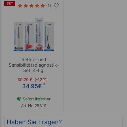
SET
(1)
Reflex- und
Sensibilitätsdiagnostik-
Set, 4-tlg.
39,79
€
(-12 %)
*
34,95
€
Sofort lieferbar
Art-Nr. 25319
Haben Sie Fragen?