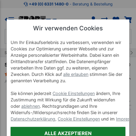
Zum Kaufbereich springen
Zur Produktbeschreibung spring
+49 (0) 6331 1480-0
‐ Beratung & Bestellung
Wir verwenden Cookies
Um Ihr Einkaufserlebnis zu verbessern, verwenden wir
Cookies zur Optimierung unserer Webseite und zur
16/49
Start
Lehrmittel
Anatomie-Hilfen
Anzeige personalisierter Werbeinhalte. Dabei kann ein
Drittlandtransfer stattfinden. Die Datenempfänger
Sensibilitätsrad nach Wartenberg, 17 cm
verarbeiten Ihre Daten ggf. zu weiteren, eigenen
2 Bewertungen
Zwecken. Durch Klick auf
alle erlauben
stimmen Sie der
genannten Verarbeitung zu.
Art-Nr. 25313
Sie können jederzeit
Cookie Einstellungen
ändern, Ihre
Zustimmung mit Wirkung für die Zukunft widerrufen
oder
ablehnen
. Rechtsgrundlagen und Ihre
Widerrufs-/Widerspruchsrechte finden Sie in unserer
Datenschutzerklärung
,
Cookie Einstellungen
und im
Impress
ALLE AKZEPTIEREN