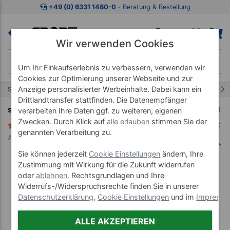
Zum Kaufbereich springen
Zur Produktbeschreibung spring
+49 (0) 6331 1480-0
‐ Beratung & Bestellung
Wir verwenden Cookies
Um Ihr Einkaufserlebnis zu verbessern, verwenden wir
Cookies zur Optimierung unserer Webseite und zur
26/41
Anzeige personalisierter Werbeinhalte. Dabei kann ein
Start
Praxiseinrichtung
Personenwaagen
Drittlandtransfer stattfinden. Die Datenempfänger
seca Personenwaage Colorata 760
verarbeiten Ihre Daten ggf. zu weiteren, eigenen
Zwecken. Durch Klick auf
alle erlauben
stimmen Sie der
3 Bewertungen
genannten Verarbeitung zu.
Art-Nr. 28014--01
Sie können jederzeit
Cookie Einstellungen
ändern, Ihre
Zustimmung mit Wirkung für die Zukunft widerrufen
oder
ablehnen
. Rechtsgrundlagen und Ihre
Widerrufs-/Widerspruchsrechte finden Sie in unserer
Datenschutzerklärung
,
Cookie Einstellungen
und im
Impress
ALLE AKZEPTIEREN