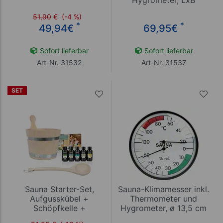
Hygrometer, LxB
29,5x15,5 cm
51,90
€
(-4 %)
*
*
49,94
€
69,95
€
Sofort lieferbar
Sofort lieferbar
Art-Nr. 31532
Art-Nr. 31537
SET
Sauna Starter-Set,
Sauna-Klimamesser inkl.
Aufgusskübel +
Thermometer und
Schöpfkelle +
Hygrometer, ø 13,5 cm
Saunadüfte, 8-tlg.