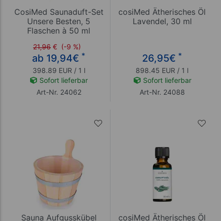
CosiMed Saunaduft-Set
cosiMed Ätherisches Öl
Unsere Besten, 5
Lavendel, 30 ml
Flaschen à 50 ml
21,96
€
(-9 %)
*
*
ab 19,94
€
26,95
€
398.89 EUR / 1 l
898.45 EUR / 1 l
Sofort lieferbar
Sofort lieferbar
Art-Nr. 24062
Art-Nr. 24088
Sauna Aufgusskübel
cosiMed Ätherisches Öl