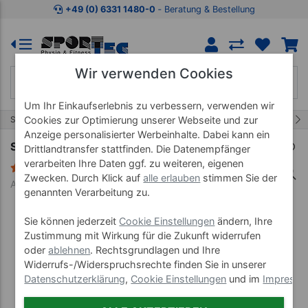
Zum Kaufbereich springen
Zur Produktbeschreibung spring
+49 (0) 6331 1480-0
‐ Beratung & Bestellung
Wir verwenden Cookies
Um Ihr Einkaufserlebnis zu verbessern, verwenden wir
3/8
Start
Saunaprodukte
Sauna Zubehör
Cookies zur Optimierung unserer Webseite und zur
Anzeige personalisierter Werbeinhalte. Dabei kann ein
Sauna-Sanduhr aus Holz, 15-Min. Laufzeit
Drittlandtransfer stattfinden. Die Datenempfänger
verarbeiten Ihre Daten ggf. zu weiteren, eigenen
2 Bewertungen
Zwecken. Durch Klick auf
alle erlauben
stimmen Sie der
Art-Nr. 31535--01
genannten Verarbeitung zu.
Sie können jederzeit
Cookie Einstellungen
ändern, Ihre
Zustimmung mit Wirkung für die Zukunft widerrufen
oder
ablehnen
. Rechtsgrundlagen und Ihre
Widerrufs-/Widerspruchsrechte finden Sie in unserer
Datenschutzerklärung
,
Cookie Einstellungen
und im
Impress