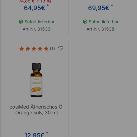
74,85
€
(-13 %)
*
*
64,95
€
69,95
€
Sofort lieferbar
Sofort lieferbar
Art-Nr. 31533
Art-Nr. 31538
(1)
cosiMed Ätherisches Öl
Orange süß, 30 ml
*
12,95
€