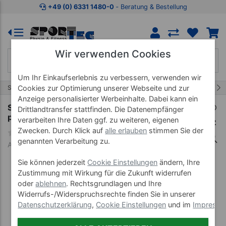
Zum Kaufbereich springen
Zur Produktbeschreibung spring
+49 (0) 6331 1480-0
‐ Beratung & Bestellung
Wir verwenden Cookies
Um Ihr Einkaufserlebnis zu verbessern, verwenden wir
13/18
Cookies zur Optimierung unserer Webseite und zur
Start
Fitness-Bänder
Sanctband
Anzeige personalisierter Werbeinhalte. Dabei kann ein
Sanctband 2 m mit Türanker, extra leicht,
Drittlandtransfer stattfinden. Die Datenempfänger
pfirsich
verarbeiten Ihre Daten ggf. zu weiteren, eigenen
Zwecken. Durch Klick auf
alle erlauben
stimmen Sie der
genannten Verarbeitung zu.
Art-Nr. 33021
Sie können jederzeit
Cookie Einstellungen
ändern, Ihre
Zustimmung mit Wirkung für die Zukunft widerrufen
oder
ablehnen
. Rechtsgrundlagen und Ihre
Widerrufs-/Widerspruchsrechte finden Sie in unserer
Datenschutzerklärung
,
Cookie Einstellungen
und im
Impress