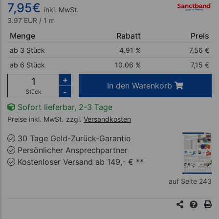
7,95
€
inkl. MwSt.
3.97 EUR / 1 m
Menge
Rabatt
Preis
ab 3 Stück
4.91 %
7,56
€
ab 6 Stück
10.06 %
7,15
€
+
In den Warenkorb
-
Stück
Sofort lieferbar, 2-3 Tage
Preise inkl. MwSt.
zzgl.
Versandkosten
30 Tage Geld-Zurück-Garantie
Persönlicher Ansprechpartner
Kostenloser Versand ab 149,- € **
auf Seite 243