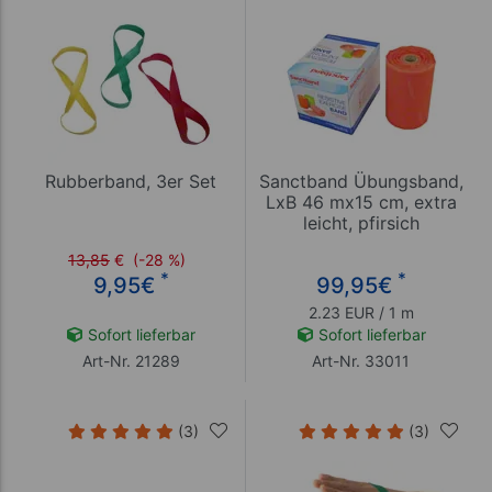
Rubberband, 3er Set
Sanctband Übungsband,
LxB 46 mx15 cm, extra
leicht, pfirsich
13,85
€
(-28 %)
*
*
9,95
€
99,95
€
2.23 EUR / 1 m
Sofort lieferbar
Sofort lieferbar
Art-Nr. 21289
Art-Nr. 33011
(3)
(3)