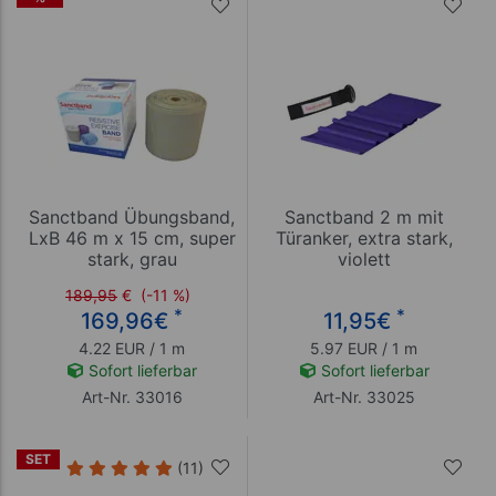
Sanctband Übungsband,
Sanctband 2 m mit
LxB 46 m x 15 cm, super
Türanker, extra stark,
stark, grau
violett
189,95
€
(-11 %)
*
*
169,96
€
11,95
€
4.22 EUR / 1 m
5.97 EUR / 1 m
Sofort lieferbar
Sofort lieferbar
Art-Nr. 33016
Art-Nr. 33025
SET
(11)