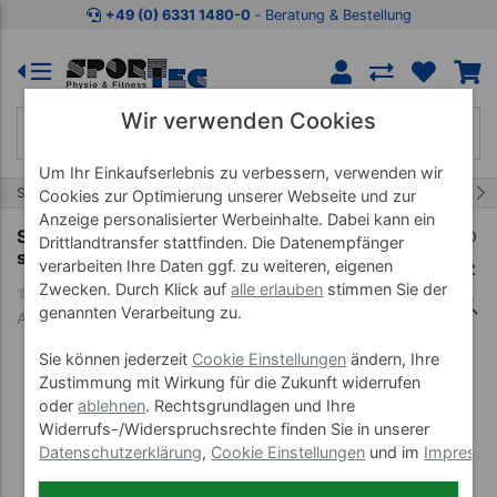
Zum Kaufbereich springen
Zur Produktbeschreibung spring
+49 (0) 6331 1480-0
‐ Beratung & Bestellung
Wir verwenden Cookies
Um Ihr Einkaufserlebnis zu verbessern, verwenden wir
10/18
Start
Fitness-Bänder
Sanctband
Cookies zur Optimierung unserer Webseite und zur
Anzeige personalisierter Werbeinhalte. Dabei kann ein
Sanctband Übungsband, LxB 46 m x 15 cm,
Drittlandtransfer stattfinden. Die Datenempfänger
stark, blau
verarbeiten Ihre Daten ggf. zu weiteren, eigenen
Zwecken. Durch Klick auf
alle erlauben
stimmen Sie der
genannten Verarbeitung zu.
Art-Nr. 33014
Sie können jederzeit
Cookie Einstellungen
ändern, Ihre
Zustimmung mit Wirkung für die Zukunft widerrufen
oder
ablehnen
. Rechtsgrundlagen und Ihre
Widerrufs-/Widerspruchsrechte finden Sie in unserer
Datenschutzerklärung
,
Cookie Einstellungen
und im
Impress