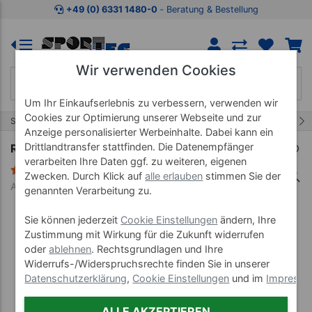
Zum Kaufbereich springen
Zur Produktbeschreibung spring
+49 (0) 6331 1480-0
‐ Beratung & Bestellung
Wir verwenden Cookies
Um Ihr Einkaufserlebnis zu verbessern, verwenden wir
Cookies zur Optimierung unserer Webseite und zur
17/31
Start
Kalt-Warm Kompressen
Kompressen
Anzeige personalisierter Werbeinhalte. Dabei kann ein
Drittlandtransfer stattfinden. Die Datenempfänger
Roll-on Kalt/Warmkompresse für Knie, Ø 15 cm
verarbeiten Ihre Daten ggf. zu weiteren, eigenen
2 Bewertungen
Zwecken. Durch Klick auf
alle erlauben
stimmen Sie der
Art-Nr. 24346
genannten Verarbeitung zu.
Sie können jederzeit
Cookie Einstellungen
ändern, Ihre
Zustimmung mit Wirkung für die Zukunft widerrufen
oder
ablehnen
. Rechtsgrundlagen und Ihre
Widerrufs-/Widerspruchsrechte finden Sie in unserer
Datenschutzerklärung
,
Cookie Einstellungen
und im
Impress
ALLE AKZEPTIEREN