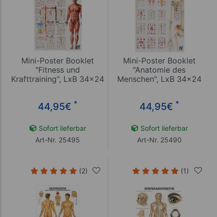
Mini-Poster Booklet
Mini-Poster Booklet
"Fitness und
"Anatomie des
Krafttraining", LxB 34x24
Menschen", LxB 34x24
cm, 12 Poster
cm, 12 Poster
*
*
44,95
€
44,95
€
Sofort lieferbar
Sofort lieferbar
Art-Nr. 25495
Art-Nr. 25490
(2)
(1)