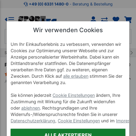
Zum Kaufbereich springen
Zur Produktbeschreibung spring
+49 (0) 6331 1480-0
‐ Beratung & Bestellung
Wir verwenden Cookies
Um Ihr Einkaufserlebnis zu verbessern, verwenden wir
Cookies zur Optimierung unserer Webseite und zur
3/37
Start
Lehrmittel
Poster 50x70 cm
Anzeige personalisierter Werbeinhalte. Dabei kann ein
Drittlandtransfer stattfinden. Die Datenempfänger
Poster "Reflexzonen", LxB 70x50 cm
verarbeiten Ihre Daten ggf. zu weiteren, eigenen
2 Bewertungen
Zwecken. Durch Klick auf
alle erlauben
stimmen Sie der
Art-Nr. 25108--00
genannten Verarbeitung zu.
Sie können jederzeit
Cookie Einstellungen
ändern, Ihre
Zustimmung mit Wirkung für die Zukunft widerrufen
oder
ablehnen
. Rechtsgrundlagen und Ihre
Widerrufs-/Widerspruchsrechte finden Sie in unserer
Datenschutzerklärung
,
Cookie Einstellungen
und im
Impress
ALLE AKZEPTIEREN